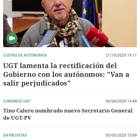
La rosa de los vientos
Caso
Extremadura
Virales
Gente viajera
Retornados
Galicia
Televisión
Como el perro y el gat
Equipo de investigaci
La Rioja
Elecciones
Operación Viuda Negr
Navarra
País Vasco
CUOTAS DE AUTÓNOMOS
21/10/2025 19:11
UGT lamenta la rectificación del
Gobierno con los autónomos: "Van a
salir perjudicados"
CONGRESO UGT
04/04/2025 14:49
Tino Calero nombrado nuevo Secretario General
de UGT-PV
ENTREVISTAS
05/03/2025 15:09