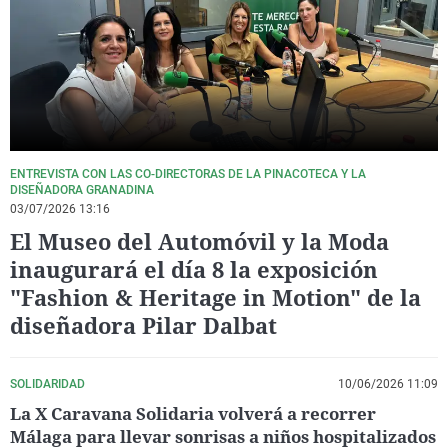
La rosa de los vientos
Caso
Extremadura
Virales
Gente viajera
Retornados
Galicia
Televisión
Como el perro y el gat
Equipo de investigaci
La Rioja
Elecciones
Operación Viuda Negr
Navarra
País Vasco
ENTREVISTA CON LAS CO-DIRECTORAS DE LA PINACOTECA Y LA
DISEÑADORA GRANADINA
03/07/2026 13:16
El Museo del Automóvil y la Moda
inaugurará el día 8 la exposición
"Fashion & Heritage in Motion" de la
diseñadora Pilar Dalbat
SOLIDARIDAD
10/06/2026 11:09
La X Caravana Solidaria volverá a recorrer
Málaga para llevar sonrisas a niños hospitalizados