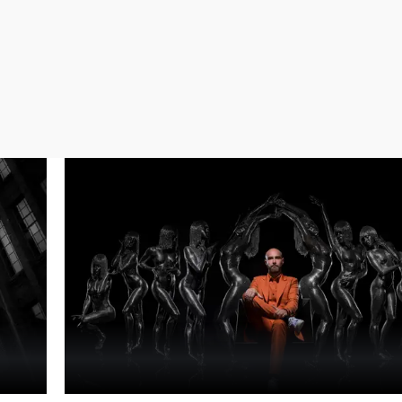
Virales
Televisión
Elecciones