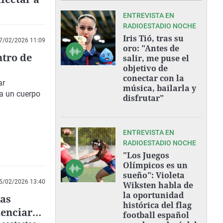
ENTREVISTA EN
RADIOESTADIO NOCHE
Iris Tió, tras su
7/02/2026 11:09
oro: "Antes de
ntro de
salir, me puse el
objetivo de
conectar con la
ar
música, bailarla y
 a un cuerpo
disfrutar"
ENTREVISTA EN
RADIOESTADIO NOCHE
"Los Juegos
Olímpicos es un
sueño": Violeta
5/02/2026 13:40
Wiksten habla de
la oportunidad
cas
histórica del flag
lenciar
football español