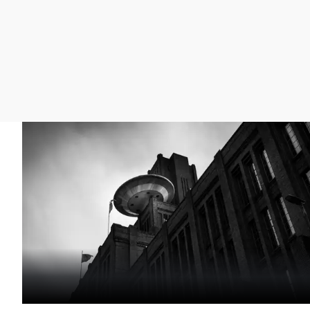
La rosa de los vientos
Caso
Extremadura
Gente viajera
Retornados
Galicia
Como el perro y el
Equipo de investigación
La Rioja
gato
Operación Viuda
Navarra
Negra
País Vasco