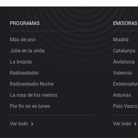
PROGRAMAS
EMISORAS
Más de uno
Madrid
Julia en la onda
Catalunya
La brújula
Andalucía
Radioestadio
Valencia
Radioestadio Noche
Extremadu
La rosa de los vientos
Asturias
Por fin no es lunes
País Vasco
Ver todo
Ver todo