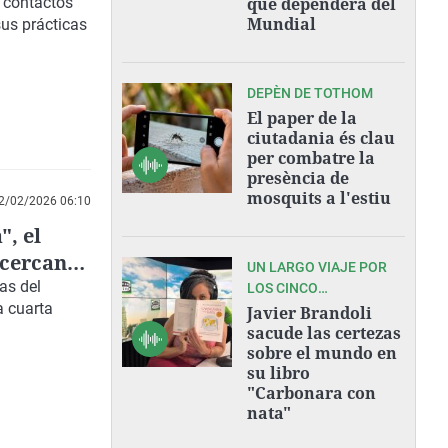
e contactos
que dependerá del
Mundial
sus prácticas
DEPÈN DE TOTHOM
El paper de la
ciutadania és clau
per combatre la
presència de
mosquits a l'estiu
2/02/2026 06:10
", el
 cercana
UN LARGO VIAJE POR
as del
LOS CINCO
a cuarta
CONTINENTES
Javier Brandoli
sacude las certezas
sobre el mundo en
su libro
"Carbonara con
nata"