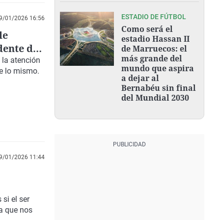
ESTADIO DE FÚTBOL
9/01/2026 16:56
Como será el
le
estadio Hassan II
dente de
de Marruecos: el
más grande del
 la atención
mundo que aspira
e lo mismo.
a dejar al
Bernabéu sin final
del Mundial 2030
9/01/2026 11:44
 si el ser
la que nos