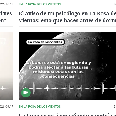
026 16:18
EN LA ROSA DE LOS VIENTOS
3
i ves
El aviso de un psicólogo en La Rosa de
en"
Vientos: esto que haces antes de dorm
arruinando tus sueños
026 09:17
EN LA ROSA DE LOS VIENTOS
2
La Luna se está encogiendo y podría a