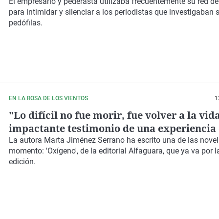
las investigaciones periodísticas sobre él
El empresario y pederasta utilizaba frecuentemente su red d
para intimidar y silenciar a los periodistas que investigaban 
pedófilas.
EN LA ROSA DE LOS VIENTOS
1
"Lo difícil no fue morir, fue volver a la vida
impactante testimonio de una experiencia
a la muerte
La autora Marta Jiménez Serrano ha escrito una de las novel
momento: 'Oxígeno', de la editorial Alfaguara, que ya va por l
edición.