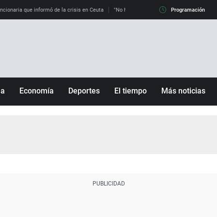
uncionaria que informó de la crisis en Ceuta
"No hay mafias, que no nos engañen": exper
Programación
ña
Economía
Deportes
El tiempo
Más noticias
Fútbol
Sociedad
Baloncesto
Mundo
Tenis
Salud
Motor
Cultura
Ciencia y Tecnología
adrid
Gastronomía
nciana
Medio ambiente