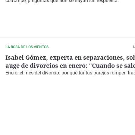
corrompe, preguntas que aún se hayan sin respuesta.
LA ROSA DE LOS VIENTOS
1
Isabel Gómez, experta en separaciones, sob
auge de divorcios en enero: "Cuando se sale
rutina es cuando salen los conflictos"
Enero, el mes del divorcio: por qué tantas parejas rompen tra