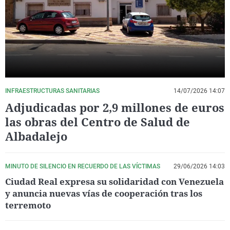
La rosa de los vientos
Caso
Extremadura
Virales
Gente viajera
Retornados
Galicia
Televisión
Como el perro y el gat
Equipo de investigaci
La Rioja
Elecciones
Operación Viuda Negr
Navarra
País Vasco
INFRAESTRUCTURAS SANITARIAS
14/07/2026 14:07
Adjudicadas por 2,9 millones de euros
las obras del Centro de Salud de
Albadalejo
MINUTO DE SILENCIO EN RECUERDO DE LAS VÍCTIMAS
29/06/2026 14:03
Ciudad Real expresa su solidaridad con Venezuela
y anuncia nuevas vías de cooperación tras los
terremoto