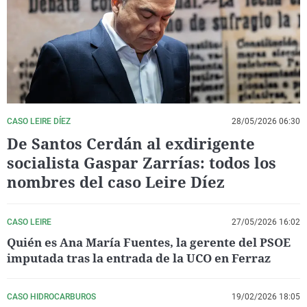
La rosa de los vientos
Caso
Extremadura
Virales
Gente viajera
Retornados
Galicia
Televisión
Como el perro y el gat
Equipo de investigaci
La Rioja
Elecciones
Operación Viuda Negr
Navarra
País Vasco
CASO LEIRE DÍEZ
28/05/2026 06:30
De Santos Cerdán al exdirigente
socialista Gaspar Zarrías: todos los
nombres del caso Leire Díez
CASO LEIRE
27/05/2026 16:02
Quién es Ana María Fuentes, la gerente del PSOE
imputada tras la entrada de la UCO en Ferraz
CASO HIDROCARBUROS
19/02/2026 18:05