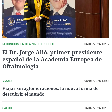
La rosa de los vientos
Caso
Extremadura
Virales
Gente viajera
Retornados
Galicia
Televisión
Como el perro y el gat
Equipo de investigaci
La Rioja
Elecciones
Operación Viuda Negr
Navarra
País Vasco
RECONOCIMIENTO A NIVEL EUROPEO
06/08/2026 13:17
El Dr. Jorge Alió, primer presidente
español de la Academia Europea de
Oftalmología
VIAJES
05/08/2026 13:53
Viajar sin aglomeraciones, la nueva forma de
descubrir el mundo
SALUD
16/07/2026 10:08