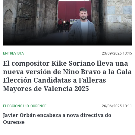
La rosa de los vientos
Caso
Extremadura
Virales
Gente viajera
Retornados
Galicia
Televisión
Como el perro y el gat
Equipo de investigaci
La Rioja
Elecciones
Operación Viuda Negr
Navarra
País Vasco
ENTREVISTA
23/09/2025 13:45
El compositor Kike Soriano lleva una
nueva versión de Nino Bravo a la Gala
Elección Candidatas a Falleras
Mayores de Valencia 2025
ELECCIÓNS U.D. OURENSE
26/06/2025 10:11
Javier Orbán encabeza a nova directiva do
Ourense