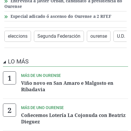
Entrevista a Javier Orbán, candidato a presidencia do
Ourense
Especial adicado ó ascenso do Ourense a 2 RFEF
eleccions
Segunda Federación
ourense
U.D. O
LO MÁS
MÁS DE UN OURENSE
Viño novo en San Amaro e Malgosto en
Ribadavia
MÁS DE UNO OURENSE
Coñecemos Lotería La Cojonuda con Beatriz
Dieguez