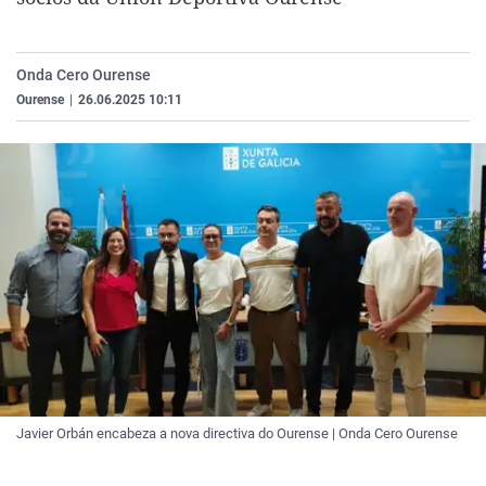
La rosa de los vientos
Caso
Extremadura
Virales
Gente viajera
Retornados
Galicia
Televisión
Onda Cero Ourense
Como el perro y el gat
Equipo de investigaci
La Rioja
Elecciones
Ourense
|
26.06.2025 10:11
Operación Viuda Negr
Navarra
País Vasco
Javier Orbán encabeza a nova directiva do Ourense | Onda Cero Ourense