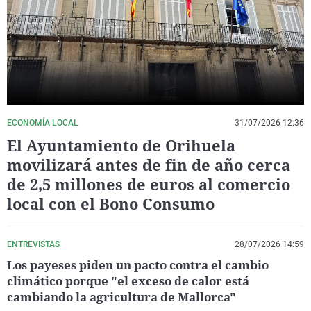
La rosa de los vientos
Caso
Extremadura
Virales
Gente viajera
Retornados
Galicia
Televisión
Como el perro y el gat
Equipo de investigaci
La Rioja
Elecciones
Operación Viuda Negr
Navarra
País Vasco
ECONOMÍA LOCAL
31/07/2026 12:36
El Ayuntamiento de Orihuela
movilizará antes de fin de año cerca
de 2,5 millones de euros al comercio
local con el Bono Consumo
ENTREVISTAS
28/07/2026 14:59
Los payeses piden un pacto contra el cambio
climático porque "el exceso de calor está
cambiando la agricultura de Mallorca"