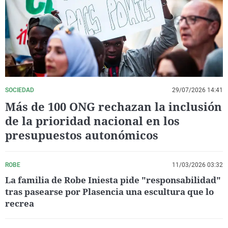
La rosa de los vientos
Caso
Extremadura
Virales
Gente viajera
Retornados
Galicia
Televisión
Como el perro y el gat
Equipo de investigaci
La Rioja
Elecciones
Operación Viuda Negr
Navarra
País Vasco
SOCIEDAD
29/07/2026 14:41
Más de 100 ONG rechazan la inclusión
de la prioridad nacional en los
presupuestos autonómicos
ROBE
11/03/2026 03:32
La familia de Robe Iniesta pide "responsabilidad"
tras pasearse por Plasencia una escultura que lo
recrea