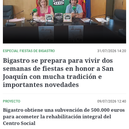
La rosa de los vientos
Caso
Extremadura
Virales
Gente viajera
Retornados
Galicia
Televisión
Como el perro y el gat
Equipo de investigaci
La Rioja
Elecciones
Operación Viuda Negr
Navarra
País Vasco
ESPECIAL FIESTAS DE BIGASTRO
31/07/2026 14:20
Bigastro se prepara para vivir dos
semanas de fiestas en honor a San
Joaquín con mucha tradición e
importantes novedades
PROYECTO
09/07/2026 12:40
Bigastro obtiene una subvención de 500.000 euros
para acometer la rehabilitación integral del
Centro Social