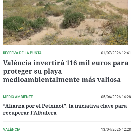
La rosa de los vientos
Caso
Extremadura
Virales
Gente viajera
Retornados
Galicia
Televisión
Como el perro y el gat
Equipo de investigaci
La Rioja
Elecciones
Operación Viuda Negr
Navarra
País Vasco
RESERVA DE LA PUNTA
01/07/2026 12:41
València invertirá 116 mil euros para
proteger su playa
medioambientalmente más valiosa
MEDIO AMBIENTE
05/06/2026 14:28
“Alianza por el Petxinot”, la iniciativa clave para
recuperar l'Albufera
VALÈNCIA
13/04/2026 12:28