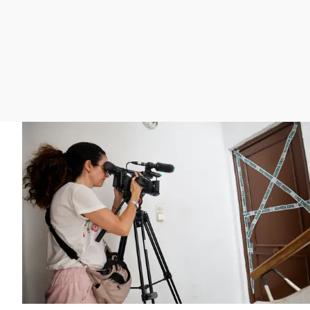
La rosa de los vientos
Caso
Extremadura
Gente viajera
Retornados
Galicia
Como el perro y el
Equipo de investigación
La Rioja
gato
Operación Viuda
Navarra
Negra
País Vasco