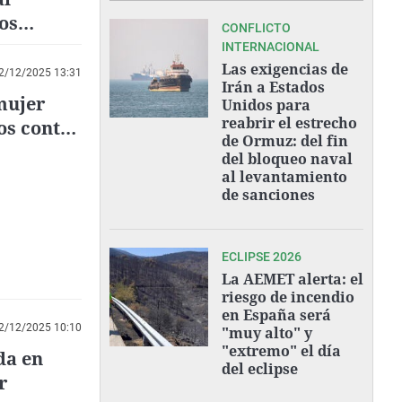
os
CONFLICTO
INTERNACIONAL
Las exigencias de
2/12/2025 13:31
Irán a Estados
mujer
Unidos para
reabrir el estrecho
os contra
de Ormuz: del fin
del bloqueo naval
al levantamiento
de sanciones
ECLIPSE 2026
La AEMET alerta: el
riesgo de incendio
en España será
2/12/2025 10:10
"muy alto" y
"extremo" el día
da en
del eclipse
r