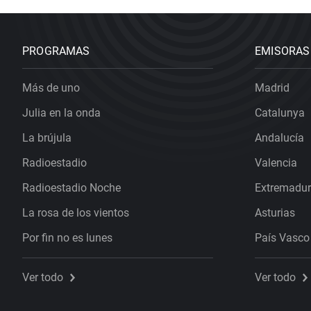
PROGRAMAS
EMISORAS
Más de uno
Madrid
Julia en la onda
Catalunya
La brújula
Andalucía
Radioestadio
Valencia
Radioestadio Noche
Extremadu
La rosa de los vientos
Asturias
Por fin no es lunes
País Vasco
Ver todo
Ver todo