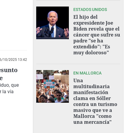
ESTADOS UNIDOS
El hijo del
expresidente Joe
Biden revela que el
cáncer que sufre su
padre "se ha
extendido": "Es
muy doloroso"
6/10/2025 13:42
esunto
EN MALLORCA
e
Una
viduo, que
multitudinaria
 la vía
manifestación
clama en Sóller
contra un turismo
masivo que ve a
Mallorca "como
una mercancía"