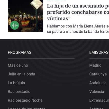
La hija de un asesinado 
preferido conchabarse co
víctimas"
Hablamos con María Elena Atarés sob
su padre a manos de la banda terror
PROGRAMAS
EMISORAS
Más de uno
Madrid
Julia en la onda
Catalunya
La brújula
Andalucía
Radioestadio
Valencia
Radioestadio Noche
Extremadu