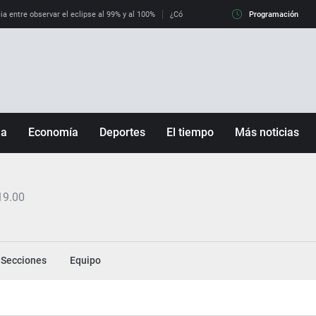
ia entre observar el eclipse al 99% y al 100%
¿Cómo es llegar a Italia con controles fro
Programación
ña
Economía
Deportes
El tiempo
Más noticias
Fútbol
Sociedad
Baloncesto
Mundo
19.00
Tenis
Salud
Motor
Cultura
Ciencia y Tecnología
Secciones
Equipo
adrid
Gastronomía
nciana
Medio ambiente