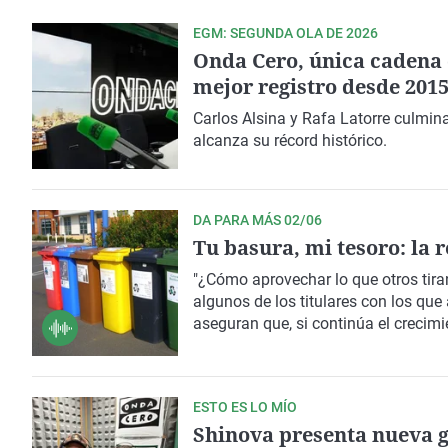
EGM: SEGUNDA OLA DE 2026
Onda Cero, única cadena 
mejor registro desde 201
Carlos Alsina y Rafa Latorre culmin
alcanza su récord histórico.
DA PARA MÁS 02/06
Tu basura, mi tesoro: la 
"¿Cómo aprovechar lo que otros tiran
algunos de los titulares con los qu
aseguran que, si continúa el creci
sociedad, la situación llegará a un 
más de 112 millones de toneladas de
al día, se recicla aproximadamente u
ESTO ES LO MÍO
provienen del reciclaje. Somos una e
Shinova presenta nueva g
está todo perdido. Hablamos de ell