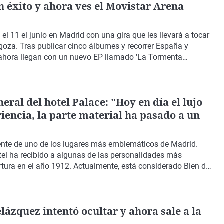
 en España de Keune Haircosmetics y Andrea García,
n éxito y ahora ves el Movistar Arena
 segundas oportunidades de los objetos.
el 11 el junio en Madrid con una gira que les llevará a tocar
goza. Tras publicar cinco álbumes y recorrer España y
 ahora llegan con un nuevo EP llamado 'La Tormenta
neral del hotel Palace: "Hoy en día el lujo
riencia, la parte material ha pasado a un
rente de uno de los lugares más emblemáticos de Madrid.
hotel ha recibido a algunas de las personalidades más
tura en el año 1912. Actualmente, está considerado Bien de
de la Luz, Patrimonio Mundial de la UNESCO.
lázquez intentó ocultar y ahora sale a la