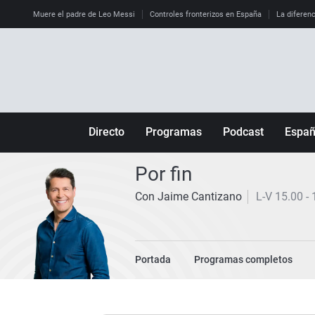
Muere el padre de Leo Messi
Controles fronterizos en España
La diferenc
Directo
Programas
Podcast
Espa
Más de uno
Los Perseguidos
Andalucía
Por fin
Por fin
Malas decisiones
Aragón
Con Jaime Cantizano
L-V 15.00 - 
Julia en la onda
Expedientes del más allá
Baleares
La brújula
El viaje del Guernica
Cantabria
Radioestadio
Invisibles
Cataluña
Portada
Programas completos
Radioestadio noche
Prohibido morirse
Comunidad de M
El colegio invisible
Esto no ha pasado
Comunitat Vale