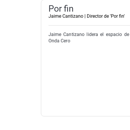
La rosa de los vientos
Caso
Extremadura
Por fin
Gente viajera
Retornados
Galicia
Jaime Cantizano | Director de 'Por fin'
Como el perro y el
Equipo de investigación
La Rioja
gato
Operación Viuda
Navarra
Jaime Cantizano lidera el espacio de
Negra
Onda Cero
País Vasco