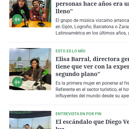
Circular, Alejandro Zonno, director
personas hace años era u
convencida de los beneficios de las
lleno"
El grupo de música vizcaíno arranca 
en Gijón, Logroño, Barcelona o Zara
Latinoamérica en los últimos años,
Perfecta'.
ESTO ES LO MÍO
Elisa Barral, directora ge
tiene que ver con la expe
segundo plano"
Es la primera mujer en ponerse al f
Referente en el sector turístico, el 
influyentes del mundo desde su aper
Interés Cultural dentro del Paisaje 
ENTREVISTA EN POR FIN
El escándalo que Diego Ve