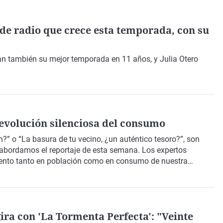
de radio que crece esta temporada, con su
5
an también su mejor temporada en 11 años, y Julia Otero
revolución silenciosa del consumo
?” o “La basura de tu vecino, ¿un auténtico tesoro?”, son
e abordamos el reportaje de esta semana. Los expertos
miento tanto en población como en consumo de nuestra
punto que se convertirá en insostenible. En España se generan
 residuos al año, cada uno de nosotros, una media de 1,2 kg
n 41-45 por ciento y sólo el 7 por ciento de los materiales
conomía mayoritariamente lineal (de usar y tirar), pero no
ira con 'La Tormenta Perfecta': "Veinte
o con Manuel Guerrero, director de la Fundación Economía