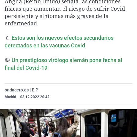
Anglia (Reino Unido) señala las condiciones
La rosa de los vientos
Caso
Extremadura
Virales
físicas que aumentan el riesgo de sufrir Covid
persistente y síntomas más graves de la
Gente viajera
Retornados
Galicia
Televisión
enfermedad.
Como el perro y el gat
Equipo de investigaci
La Rioja
Elecciones
💉
Operación Viuda Negr
Navarra
Estos son los nuevos efectos secundarios
detectados en las vacunas Covid
País Vasco
🦠
Un prestigioso virólogo alemán pone fecha al
final del Covid-19
ondacero.es | E.P.
Madrid
|
03.12.2022 20:42