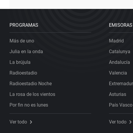
PROGRAMAS
EMISORAS
Más de uno
Madrid
Julia en la onda
Catalunya
La brújula
Andalucía
Radioestadio
Valencia
Radioestadio Noche
Extremadu
La rosa de los vientos
Asturias
Por fin no es lunes
País Vasco
Ver todo
Ver todo