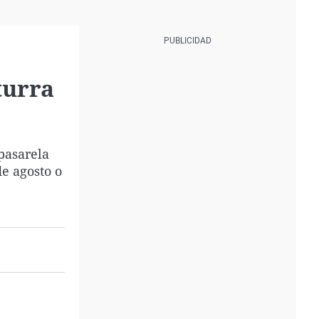
turra
pasarela
e agosto o