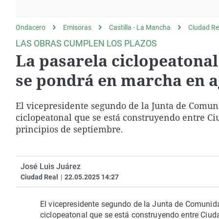
La rosa de los vientos
Caso
Extremadura
Gente viajera
Retornados
Galicia
Ondacero
Emisoras
Castilla - La Mancha
Ciudad Re
Como el perro y el
Equipo de investigación
La Rioja
LAS OBRAS CUMPLEN LOS PLAZOS
gato
La pasarela ciclopeatonal
Operación Viuda
Navarra
Negra
País Vasco
se pondrá en marcha en a
El vicepresidente segundo de la Junta de Comun
ciclopeatonal que se está construyendo entre Ci
principios de septiembre.
José Luis Juárez
Ciudad Real
|
22.05.2025 14:27
El vicepresidente segundo de la Junta de Comunid
ciclopeatonal que se está construyendo entre Ciud