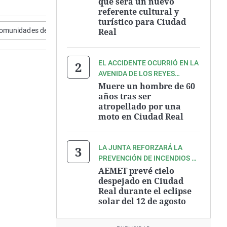
que será un nuevo
referente cultural y
turístico para Ciudad
comunidades de Castilla La Mancha
Real
Miguelturra
A-43
EL ACCIDENTE OCURRIÓ EN LA
AVENIDA DE LOS REYES
CATÓLICOS
Muere un hombre de 60
años tras ser
atropellado por una
moto en Ciudad Real
LA JUNTA REFORZARÁ LA
PREVENCIÓN DE INCENDIOS EL
DÍA DEL ECLIPSE
AEMET prevé cielo
despejado en Ciudad
Real durante el eclipse
solar del 12 de agosto