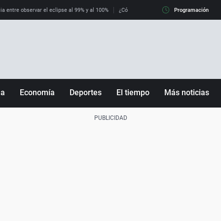
ia entre observar el eclipse al 99% y al 100%
¿Cómo es llegar a Italia con controles fro
Programación
ña
Economía
Deportes
El tiempo
Más noticias
Fútbol
Sociedad
Baloncesto
Mundo
Tenis
Salud
Motor
Cultura
Ciencia y Tecnología
adrid
Gastronomía
nciana
Medio ambiente