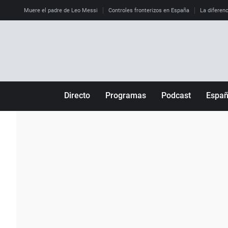
Muere el padre de Leo Messi
Controles fronterizos en España
La diferenc
Directo
Programas
Podcast
Espa
Más de uno
Los Perseguidos
Andalucía
Por fin
Malas decisiones
Aragón
Julia en la onda
Expedientes del más allá
Baleares
La brújula
El viaje del Guernica
Cantabria
Radioestadio
Invisibles
Cataluña
Radioestadio noche
Prohibido morirse
Comunidad de M
El colegio invisible
Esto no ha pasado
Comunitat Vale