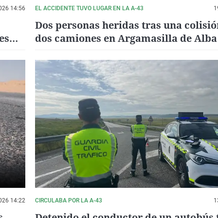
026 14:56
EL ACCIDENTE TUVO LUGAR EN LA A-43
1
Dos personas heridas tras una colisió
es
dos camiones en Argamasilla de Alba
026 14:22
CIRCULABA POR LA A-43
1
s
Detenido el conductor de un autobús 