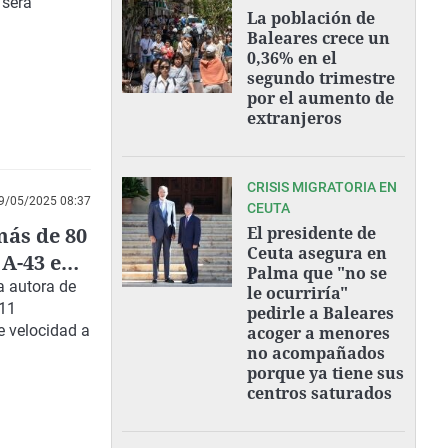
 será
La población de
Baleares crece un
0,36% en el
segundo trimestre
por el aumento de
extranjeros
CRISIS MIGRATORIA EN
9/05/2025 08:37
CEUTA
más de 80
El presidente de
Ceuta asegura en
 A-43 en
Palma que "no se
a autora de
le ocurriría"
211
pedirle a Baleares
e velocidad a
acoger a menores
no acompañados
porque ya tiene sus
centros saturados