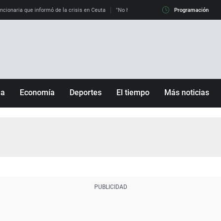
uncionaria que informó de la crisis en Ceuta
"No hay mafias, que no nos engañen": exper
Programación
ña
Economía
Deportes
El tiempo
Más noticias
Fútbol
Sociedad
Baloncesto
Mundo
Tenis
Salud
Motor
Cultura
Ciencia y Tecnología
adrid
Gastronomía
nciana
Medio ambiente