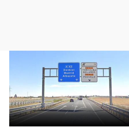
La rosa de los vientos
Caso
Extremadura
Gente viajera
Retornados
Galicia
Como el perro y el
Equipo de investigación
La Rioja
gato
Operación Viuda
Navarra
Negra
País Vasco