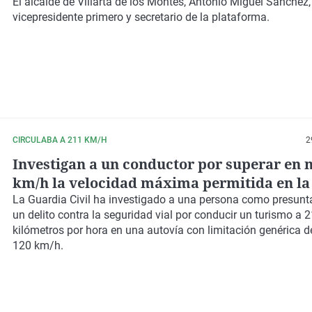
El alcalde de Villarta de los Montes, Antonio Miguel Sánchez,
vicepresidente primero y secretario de la plataforma.
CIRCULABA A 211 KM/H
2
Investigan a un conductor por superar en 
km/h la velocidad máxima permitida en la
Daimiel
La Guardia Civil ha investigado a una persona como presunt
un delito contra la seguridad vial por conducir un turismo a 
kilómetros por hora en una autovía con limitación genérica d
120 km/h.