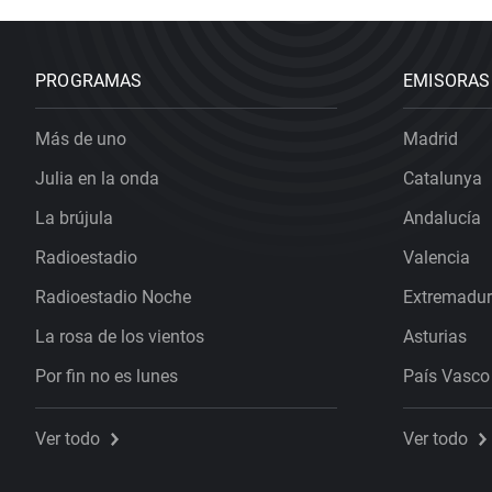
PROGRAMAS
EMISORAS
Más de uno
Madrid
Julia en la onda
Catalunya
La brújula
Andalucía
Radioestadio
Valencia
Radioestadio Noche
Extremadu
La rosa de los vientos
Asturias
Por fin no es lunes
País Vasco
Ver todo
Ver todo