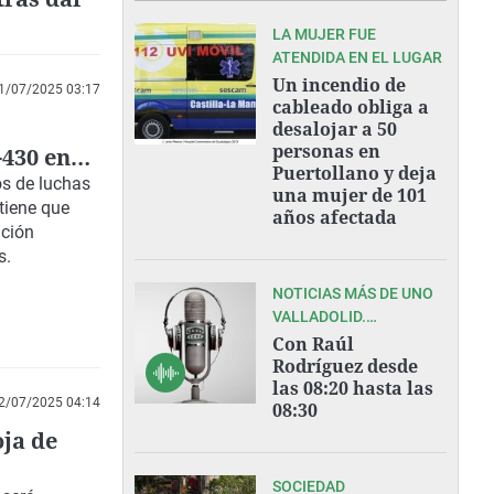
LA MUJER FUE
ATENDIDA EN EL LUGAR
Un incendio de
1/07/2025 03:17
cableado obliga a
desalojar a 50
personas en
-430 en
Puertollano y deja
os de luchas
una mujer de 101
tiene que
años afectada
ación
s.
NOTICIAS MÁS DE UNO
VALLADOLID.
07/08/2026
Con Raúl
Rodríguez desde
las 08:20 hasta las
2/07/2025 04:14
08:30
oja de
SOCIEDAD