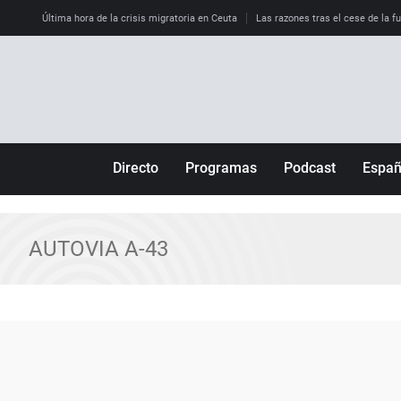
Última hora de la crisis migratoria en Ceuta
Las razones tras el cese de la f
Directo
Programas
Podcast
Espa
Más de uno
Los Perseguidos
Andalucía
Por fin
Malas decisiones
Aragón
AUTOVIA A-43
Julia en la onda
Expedientes del más allá
Baleares
La brújula
El viaje del Guernica
Cantabria
Radioestadio
Invisibles
Cataluña
Radioestadio noche
Prohibido morirse
Comunidad de M
El colegio invisible
Esto no ha pasado
Comunitat Vale