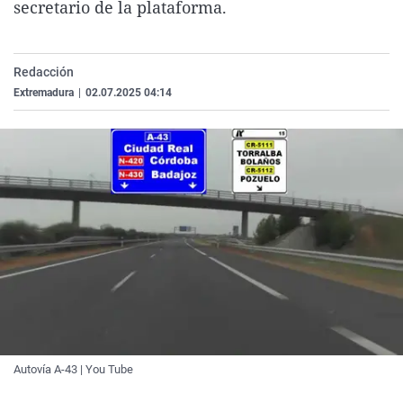
secretario de la plataforma.
La rosa de los vientos
Caso
Extremadura
Virales
Gente viajera
Retornados
Galicia
Televisión
Redacción
Como el perro y el gat
Equipo de investigaci
La Rioja
Elecciones
Extremadura
|
02.07.2025 04:14
Operación Viuda Negr
Navarra
País Vasco
Autovía A-43 | You Tube