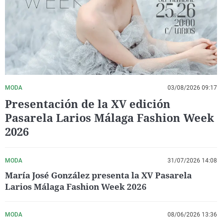
La rosa de los vientos
Caso
Extremadura
Virales
Gente viajera
Retornados
Galicia
Televisión
Como el perro y el gat
Equipo de investigaci
La Rioja
Elecciones
Operación Viuda Negr
Navarra
País Vasco
MODA
03/08/2026 09:17
Presentación de la XV edición
Pasarela Larios Málaga Fashion Week
2026
MODA
31/07/2026 14:08
María José González presenta la XV Pasarela
Larios Málaga Fashion Week 2026
MODA
08/06/2026 13:36