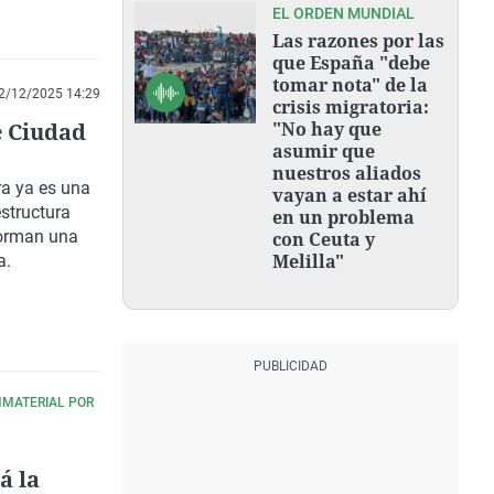
EL ORDEN MUNDIAL
Las razones por las
que España "debe
tomar nota" de la
2/12/2025 14:29
crisis migratoria:
e Ciudad
"No hay que
asumir que
nuestros aliados
ra ya es una
vayan a estar ahí
estructura
en un problema
forman una
con Ceuta y
Melilla"
a.
NMATERIAL POR
á la