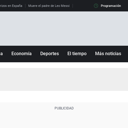
erizos en España
Muere el padre de Leo Messi
La diferencia entre observar el eclip
Programación
ña
Economía
Deportes
El tiempo
Más noticias
Fútbol
Sociedad
Baloncesto
Mundo
Tenis
Salud
Motor
Cultura
Ciencia y Tecnología
adrid
Gastronomía
nciana
Medio ambiente