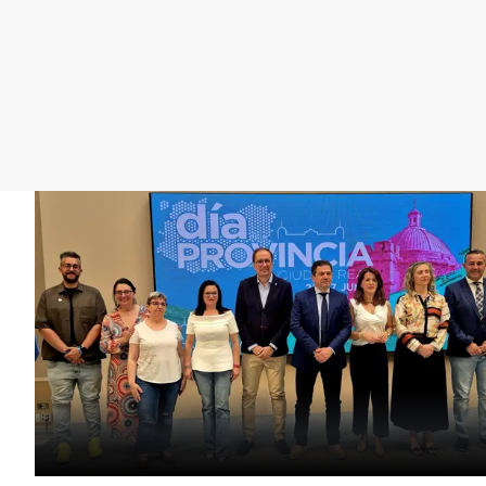
La rosa de los vientos
Caso
Extremadura
Gente viajera
Retornados
Galicia
Como el perro y el
Equipo de investigación
La Rioja
gato
Operación Viuda
Navarra
Negra
País Vasco