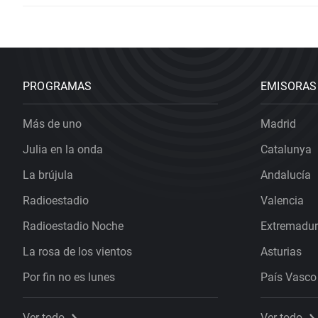
PROGRAMAS
EMISORAS
Más de uno
Madrid
Julia en la onda
Catalunya
La brújula
Andalucía
Radioestadio
Valencia
Radioestadio Noche
Extremadu
La rosa de los vientos
Asturias
Por fin no es lunes
País Vasco
Ver todo
Ver todo