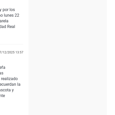
 por los
mo lunes 22
arela
udad Real
7/12/2025 13:57
efa
as
 realizado
recuerdan la
ascota y
nte