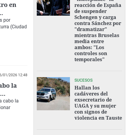
tro en
reacción de España
de suspender
Schengen y carga
s por
contra Sánchez por
turra (Ciudad
"dramatizar"
mientras Bruselas
media entre
ambos: "Los
controles son
temporales"
6/01/2026 12:48
SUCESOS
abo la
Hallan los
cadáveres del
exsecretario de
a cabo la
UAGA y su mujer
ionar
con signos de
violencia en Tauste