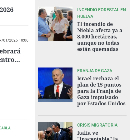
/2026
INCENDIO FORESTAL EN
HUELVA
El incendio de
Niebla afecta ya a
8.000 hectáreas,
7/01/2026 10:06
aunque no todas
están quemadas
lebrará
entro
FRANJA DE GAZA
Israel rechaza el
plan de 15 puntos
para la Franja de
Gaza impulsado
por Estados Unidos
CRISIS MIGRATORIA
PEARLA
Italia ve
"inaceptable" la