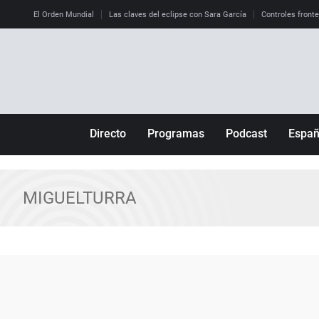
El Orden Mundial
Las claves del eclipse con Sara García
Controles front
Directo
Programas
Podcast
Espa
Más de uno
Los Perseguidos
Andalucía
Por fin
Malas decisiones
Aragón
MIGUELTURRA
Julia en la onda
Expedientes del más allá
Baleares
La brújula
El viaje del Guernica
Cantabria
Radioestadio
Invisibles
Cataluña
Radioestadio noche
Prohibido morirse
Comunidad de M
El colegio invisible
Esto no ha pasado
Comunitat Vale