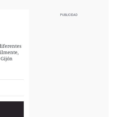
diferentes
cilmente,
 Gijón