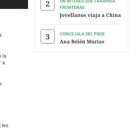
UN INTERÉS QUE TRASPASA
FRONTERAS
Jovellanos viaja a China
CONCEJALA DEL PSOE
a
Ana Belén Murias
 la
r a
e
 les