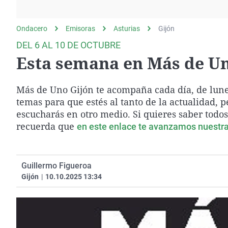
La rosa de los vientos
Caso
Extremadura
Gente viajera
Retornados
Galicia
Ondacero
Emisoras
Asturias
Gijón
Como el perro y el
Equipo de investigación
La Rioja
DEL 6 AL 10 DE OCTUBRE
gato
Esta semana en Más de U
Operación Viuda
Navarra
Negra
País Vasco
Más de Uno Gijón te acompaña cada día, de lunes
temas para que estés al tanto de la actualidad, 
escucharás en otro medio. Si quieres saber tod
recuerda que
en este enlace te avanzamos nuestra
Guillermo Figueroa
Gijón
|
10.10.2025 13:34