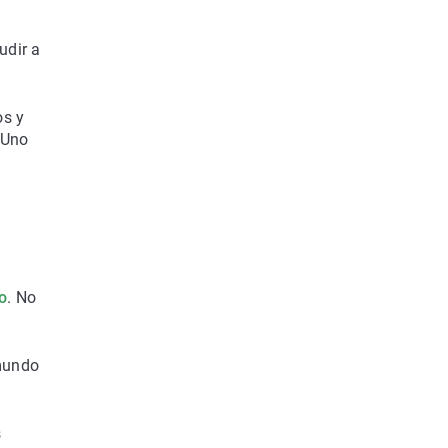
udir a
os y
 Uno
o
. No
 mundo
s