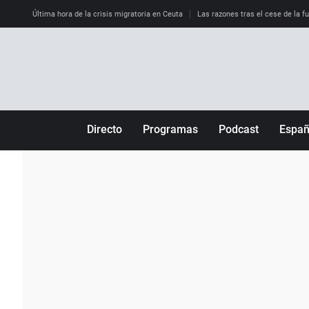
Última hora de la crisis migratoria en Ceuta
Las razones tras el cese de la f
Directo
Programas
Podcast
Espa
Más de uno
Los Perseguidos
Andalucía
Por fin
Malas decisiones
Aragón
Julia en la onda
Expedientes del más allá
Baleares
La brújula
El viaje del Guernica
Cantabria
Radioestadio
Invisibles
Cataluña
Radioestadio noche
Prohibido morirse
Comunidad de M
El colegio invisible
Esto no ha pasado
Comunitat Vale