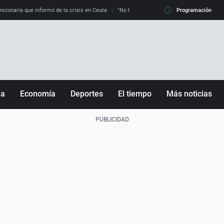
uncionaria que informó de la crisis en Ceuta
"No hay mafias, que no nos engañen": exper
Programación
ña
Economía
Deportes
El tiempo
Más noticias
Fútbol
Sociedad
Baloncesto
Mundo
Tenis
Salud
Motor
Cultura
Ciencia y Tecnología
adrid
Gastronomía
nciana
Medio ambiente