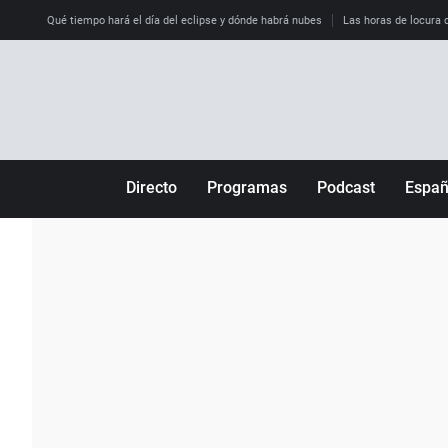
Qué tiempo hará el día del eclipse y dónde habrá nubes
Las horas de locura qu
Directo
Programas
Podcast
Espa
Más de uno
Los Perseguidos
Andalucía
Por fin
Malas decisiones
Aragón
Julia en la onda
Expedientes del más allá
Baleares
La brújula
El viaje del Guernica
Cantabria
Radioestadio
Invisibles
Cataluña
Radioestadio noche
Prohibido morirse
Comunidad de M
El colegio invisible
Esto no ha pasado
Comunitat Vale