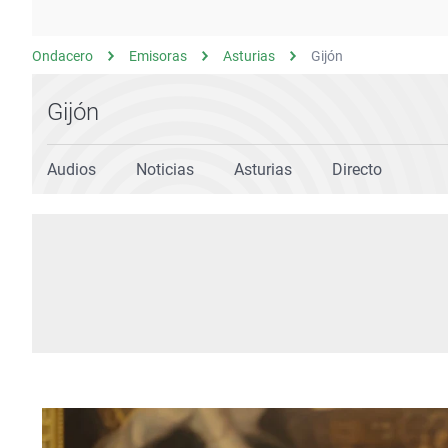
La rosa de los vientos
Caso
Extremadura
Gente viajera
Retornados
Galicia
Ondacero
Emisoras
Asturias
Gijón
Como el perro y el
Equipo de investigación
La Rioja
gato
Gijón
Operación Viuda
Navarra
Negra
País Vasco
Audios
Noticias
Asturias
Directo