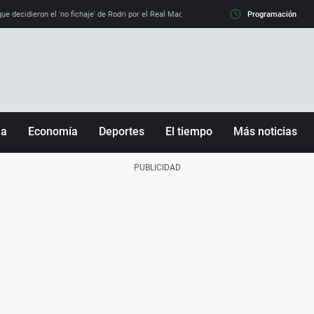
e decidieron el 'no fichaje' de Rodri por el Real Madrid y su 'sí' al Barça
Programación
La llamada de
ña
Economía
Deportes
El tiempo
Más noticias
Fútbol
Sociedad
Baloncesto
Mundo
Tenis
Salud
Motor
Cultura
Ciencia y Tecnología
adrid
Gastronomía
nciana
Medio ambiente