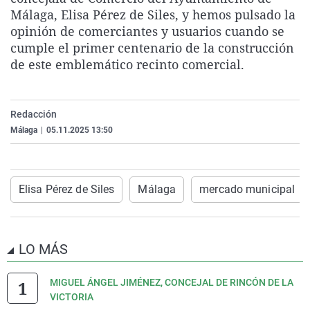
La rosa de los vientos
Caso
Extremadura
Virales
Málaga, Elisa Pérez de Siles, y hemos pulsado la
opinión de comerciantes y usuarios cuando se
Gente viajera
Retornados
Galicia
Televisión
cumple el primer centenario de la construcción
Como el perro y el gat
Equipo de investigaci
La Rioja
Elecciones
de este emblemático recinto comercial.
Operación Viuda Negr
Navarra
País Vasco
Redacción
Málaga
|
05.11.2025 13:50
Elisa Pérez de Siles
Málaga
mercado municipal
LO MÁS
MIGUEL ÁNGEL JIMÉNEZ, CONCEJAL DE RINCÓN DE LA
VICTORIA