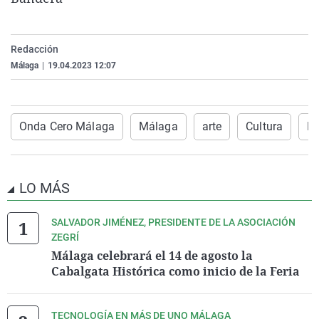
La rosa de los vientos
Caso
Extremadura
Virales
Gente viajera
Retornados
Galicia
Televisión
Redacción
Como el perro y el gat
Equipo de investigaci
La Rioja
Elecciones
Málaga
|
19.04.2023 12:07
Operación Viuda Negr
Navarra
País Vasco
Onda Cero Málaga
Málaga
arte
Cultura
Ma
LO MÁS
SALVADOR JIMÉNEZ, PRESIDENTE DE LA ASOCIACIÓN
ZEGRÍ
Málaga celebrará el 14 de agosto la
Cabalgata Histórica como inicio de la Feria
TECNOLOGÍA EN MÁS DE UNO MÁLAGA