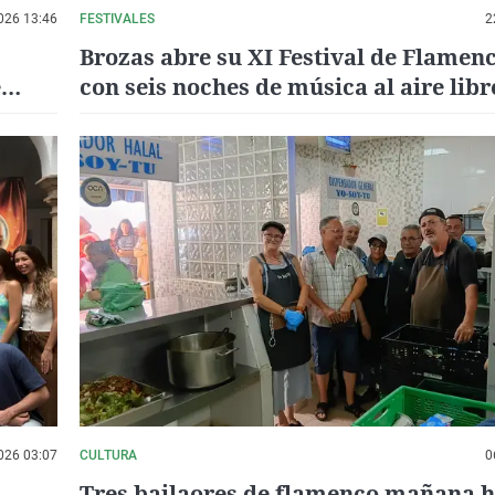
026 13:46
FESTIVALES
2
Brozas abre su XI Festival de Flamenc
e
con seis noches de música al aire libr
026 03:07
CULTURA
0
Tres bailaores de flamenco mañana h