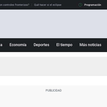
on controles fronterizos?
Qué hacer si el eclipse me pilla conduciendo
Programación
Qué tiempo 
ña
Economía
Deportes
El tiempo
Más noticias
Fútbol
Sociedad
Baloncesto
Mundo
Tenis
Salud
Motor
Cultura
Ciencia y Tecnología
adrid
Gastronomía
nciana
Medio ambiente