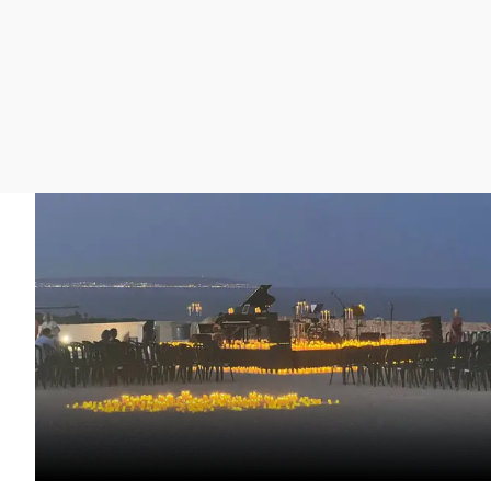
La rosa de los vientos
Caso
Extremadura
Gente viajera
Retornados
Galicia
Como el perro y el
Equipo de investigación
La Rioja
gato
Operación Viuda
Navarra
Negra
País Vasco