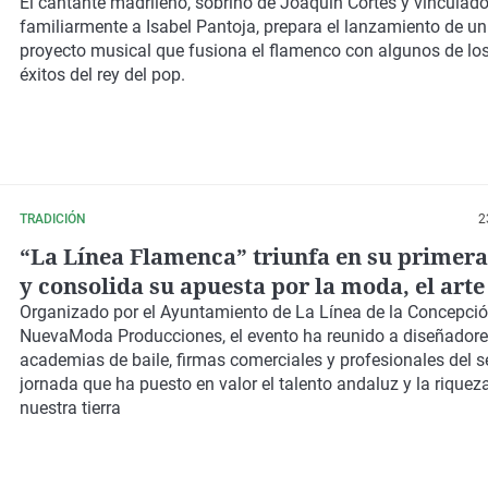
Infanta Elena
El cantante madrileño, sobrino de Joaquín Cortés y vinculad
familiarmente a Isabel Pantoja, prepara el lanzamiento de u
proyecto musical que fusiona el flamenco con algunos de lo
éxitos del rey del pop.
TRADICIÓN
2
“La Línea Flamenca” triunfa en su primera
y consolida su apuesta por la moda, el arte 
tradición andaluza
Organizado por el Ayuntamiento de La Línea de la Concepció
NuevaModa Producciones, el evento ha reunido a diseñadores,
academias de baile, firmas comerciales y profesionales del s
jornada que ha puesto en valor el talento andaluz y la riqueza
nuestra tierra