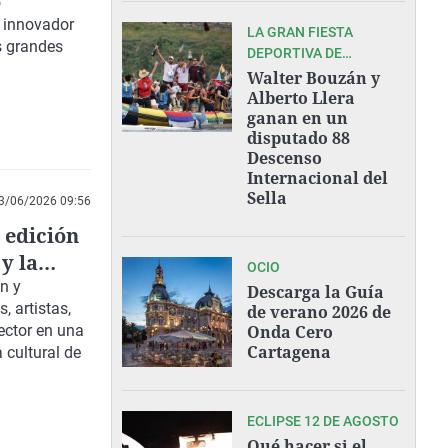
o
n innovador
LA GRAN FIESTA
s grandes
DEPORTIVA DE
ASTURIAS
Walter Bouzán y
Alberto Llera
ganan en un
disputado 88
Descenso
Internacional del
Sella
3/06/2026 09:56
 edición
y la
OCIO
n y
Descarga la Guía
 artistas,
de verano 2026 de
ector en una
Onda Cero
Cartagena
 cultural de
ECLIPSE 12 DE AGOSTO
Qué hacer si el