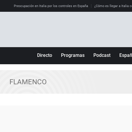
Preocupación en Italia por los controles en España
¿Cómo es llegar a Italia c
Directo
Programas
Podcast
Espa
Más de uno
Los Perseguidos
Andalucía
Por fin
Malas decisiones
Aragón
FLAMENCO
Julia en la onda
Expedientes del más allá
Baleares
La brújula
El viaje del Guernica
Cantabria
Radioestadio
Invisibles
Cataluña
Radioestadio noche
Prohibido morirse
Comunidad de M
El colegio invisible
Esto no ha pasado
Comunitat Vale