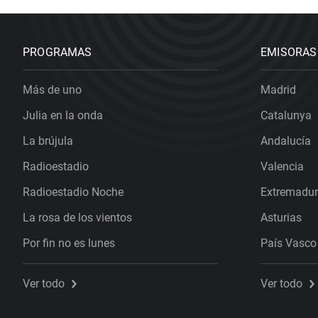
PROGRAMAS
EMISORAS
Más de uno
Madrid
Julia en la onda
Catalunya
La brújula
Andalucía
Radioestadio
Valencia
Radioestadio Noche
Extremadu
La rosa de los vientos
Asturias
Por fin no es lunes
País Vasco
Ver todo
Ver todo