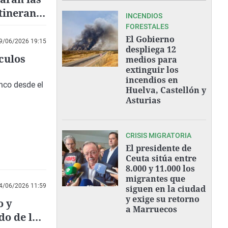
itinerante
INCENDIOS
FORESTALES
El Gobierno
9/06/2026 19:15
despliega 12
culos
medios para
extinguir los
incendios en
nco desde el
Huelva, Castellón y
Asturias
CRISIS MIGRATORIA
El presidente de
Ceuta sitúa entre
8.000 y 11.000 los
migrantes que
4/06/2026 11:59
siguen en la ciudad
y exige su retorno
o y
a Marruecos
do de la