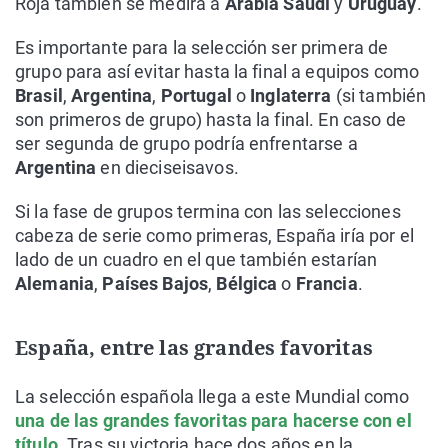
Roja también se medirá a
Arabia Saudí
y
Uruguay
.
Es importante para la selección ser primera de
grupo para así evitar hasta la final a equipos como
Brasil
,
Argentina
,
Portugal
o
Inglaterra
(si también
son primeros de grupo) hasta la final. En caso de
ser segunda de grupo podría enfrentarse a
Argentina
en dieciseisavos.
Si la fase de grupos termina con las selecciones
cabeza de serie como primeras, España iría por el
lado de un cuadro en el que también estarían
Alemania
,
Países Bajos
,
Bélgica
o
Francia
.
España, entre las grandes favoritas
La selección española llega a este Mundial como
una de las grandes favoritas para hacerse con el
título
. Tras su victoria hace dos años en la