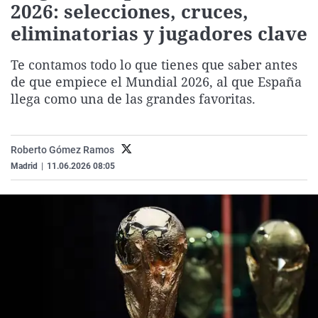
2026: selecciones, cruces,
La rosa de los vientos
Caso
Extremadura
Virales
eliminatorias y jugadores clave
Gente viajera
Retornados
Galicia
Televisión
Como el perro y el gat
Equipo de investigaci
La Rioja
Elecciones
Te contamos todo lo que tienes que saber antes
de que empiece el Mundial 2026, al que España
Operación Viuda Negr
Navarra
llega como una de las grandes favoritas.
País Vasco
Roberto Gómez Ramos
Madrid
|
11.06.2026 08:05