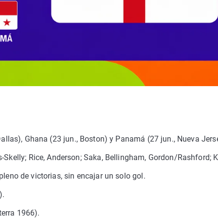
Dallas), Ghana (23 jun., Boston) y Panamá (27 jun., Nueva Jers
s-Skelly; Rice, Anderson; Saka, Bellingham, Gordon/Rashford; 
eno de victorias, sin encajar un solo gol.
).
erra 1966).