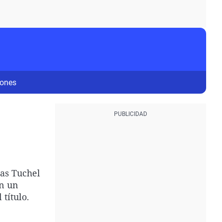
iones
mas Tuchel
an un
título.