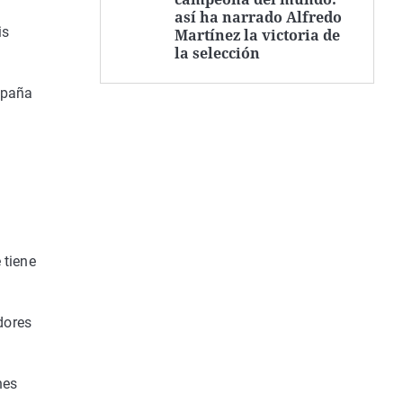
así ha narrado Alfredo
is
Martínez la victoria de
la selección
España
 tiene
dores
nes