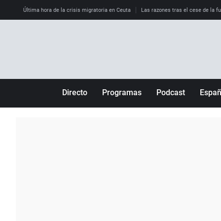
Última hora de la crisis migratoria en Ceuta
Las razones tras el cese de la f
Directo
Programas
Podcast
Espa
Más de uno
Los Perseguidos
Andalucía
Por fin
Malas decisiones
Aragón
Julia en la onda
Expedientes del más allá
Baleares
La brújula
El viaje del Guernica
Cantabria
Radioestadio
Invisibles
Cataluña
Radioestadio noche
Prohibido morirse
Comunidad de M
El colegio invisible
Esto no ha pasado
Comunitat Vale