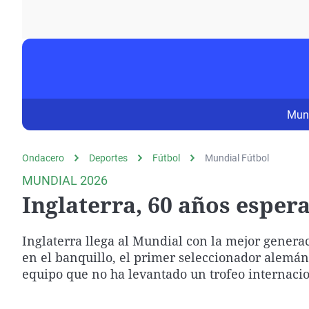
La rosa de los vientos
Caso
Extremadura
Gente viajera
Retornados
Galicia
Como el perro y el
Equipo de investigación
La Rioja
gato
Operación Viuda
Navarra
Negra
País Vasco
Mun
Ondacero
Deportes
Fútbol
Mundial Fútbol
MUNDIAL 2026
Inglaterra, 60 años esper
Inglaterra llega al Mundial con la mejor genera
en el banquillo, el primer seleccionador alemán
equipo que no ha levantado un trofeo internacio