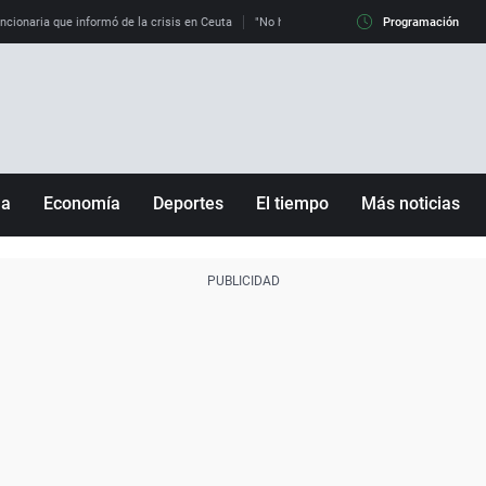
uncionaria que informó de la crisis en Ceuta
"No hay mafias, que no nos engañen": exper
Programación
ña
Economía
Deportes
El tiempo
Más noticias
Fútbol
Sociedad
Baloncesto
Mundo
Tenis
Salud
Motor
Cultura
Ciencia y Tecnología
adrid
Gastronomía
nciana
Medio ambiente