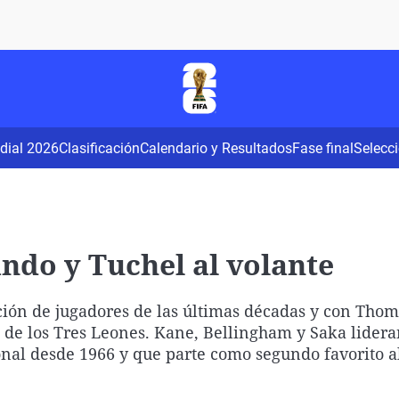
Virales
Televisión
Elecciones
dial 2026
Clasificación
Calendario y Resultados
Fase final
Selecc
ando y Tuchel al volante
ción de jugadores de las últimas décadas y con Tho
 de los Tres Leones. Kane, Bellingham y Saka lider
nal desde 1966 y que parte como segundo favorito al 