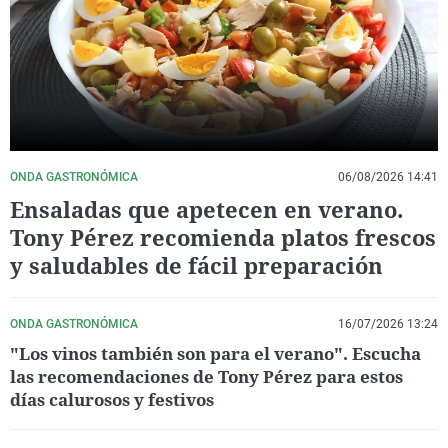
La rosa de los vientos
Caso
Extremadura
Virales
Gente viajera
Retornados
Galicia
Televisión
Como el perro y el gat
Equipo de investigaci
La Rioja
Elecciones
Operación Viuda Negr
Navarra
País Vasco
ONDA GASTRONÓMICA
06/08/2026 14:41
Ensaladas que apetecen en verano.
Tony Pérez recomienda platos frescos
y saludables de fácil preparación
ONDA GASTRONÓMICA
16/07/2026 13:24
"Los vinos también son para el verano". Escucha
las recomendaciones de Tony Pérez para estos
días calurosos y festivos