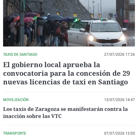
La rosa de los vientos
Caso
Extremadura
Virales
Gente viajera
Retornados
Galicia
Televisión
Como el perro y el gat
Equipo de investigaci
La Rioja
Elecciones
Operación Viuda Negr
Navarra
País Vasco
TAXIS DE SANTIAGO
27/07/2026 17:26
El gobierno local aprueba la
convocatoria para la concesión de 29
nuevas licencias de taxi en Santiago
MOVILIZACIÓN
13/07/2026 14:47
Los taxis de Zaragoza se manifestarán contra la
inacción sobre las VTC
TRANSPORTE
07/07/2026 13:03