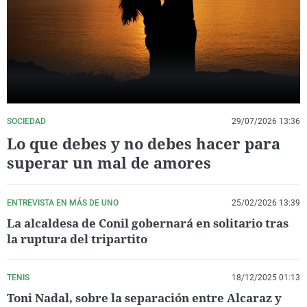
La rosa de los vientos
Caso
Extremadura
Virales
Gente viajera
Retornados
Galicia
Televisión
Como el perro y el gat
Equipo de investigaci
La Rioja
Elecciones
Operación Viuda Negr
Navarra
País Vasco
SOCIEDAD
29/07/2026 13:36
Lo que debes y no debes hacer para
superar un mal de amores
ENTREVISTA EN MÁS DE UNO
25/02/2026 13:39
La alcaldesa de Conil gobernará en solitario tras
la ruptura del tripartito
TENIS
18/12/2025 01:13
Toni Nadal, sobre la separación entre Alcaraz y