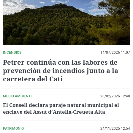
La rosa de los vientos
Caso
Extremadura
Virales
Gente viajera
Retornados
Galicia
Televisión
Como el perro y el gat
Equipo de investigaci
La Rioja
Elecciones
Operación Viuda Negr
Navarra
País Vasco
INCENDIOS
14/07/2026 11:07
Petrer continúa con las labores de
prevención de incendios junto a la
carretera del Catí
MEDIO AMBIENTE
20/02/2026 12:48
El Consell declara paraje natural municipal el
enclave del Assut d’Antella-Creueta Alta
PATRIMONIO
24/11/2025 12:54