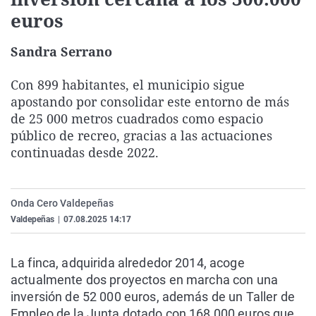
La rosa de los vientos
Caso
Extremadura
Virales
euros
Gente viajera
Retornados
Galicia
Televisión
Sandra Serrano
Como el perro y el gat
Equipo de investigaci
La Rioja
Elecciones
Con 899 habitantes, el municipio sigue
Operación Viuda Negr
Navarra
apostando por consolidar este entorno de más
País Vasco
de 25 000 metros cuadrados como espacio
público de recreo, gracias a las actuaciones
continuadas desde 2022.
Onda Cero Valdepeñas
Valdepeñas
|
07.08.2025 14:17
La finca, adquirida alrededor 2014, acoge
actualmente dos proyectos en marcha con una
inversión de 52 000 euros, además de un Taller de
Empleo de la Junta dotado con 168 000 euros que