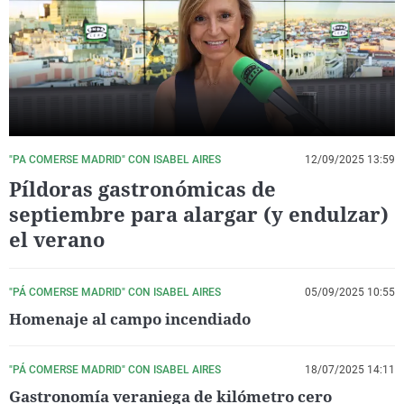
La rosa de los vientos
Caso
Extremadura
Virales
Gente viajera
Retornados
Galicia
Televisión
Como el perro y el gat
Equipo de investigaci
La Rioja
Elecciones
Operación Viuda Negr
Navarra
País Vasco
"PA COMERSE MADRID" CON ISABEL AIRES
12/09/2025 13:59
Píldoras gastronómicas de
septiembre para alargar (y endulzar)
el verano
"PÁ COMERSE MADRID" CON ISABEL AIRES
05/09/2025 10:55
Homenaje al campo incendiado
"PÁ COMERSE MADRID" CON ISABEL AIRES
18/07/2025 14:11
Gastronomía veraniega de kilómetro cero