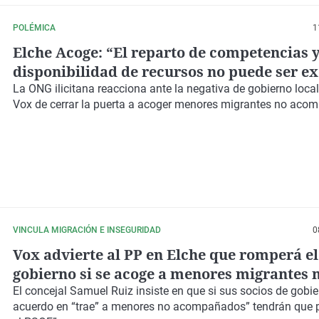
POLÉMICA
1
Elche Acoge: “El reparto de competencias y
disponibilidad de recursos no puede ser e
para no proteger los derechos de los niños
La
ONG
ilicitana reacciona ante la negativa de
gobierno local
Vox
de cerrar la puerta a acoger
menores migrantes no aco
VINCULA MIGRACIÓN E INSEGURIDAD
0
Vox advierte al PP en Elche que romperá el
gobierno si se acoge a menores migrantes 
acompañados
El concejal
Samuel Ruiz
insiste en que si sus
socios
de
gobi
acuerdo en “trae” a menores no acompañados” tendrán que 