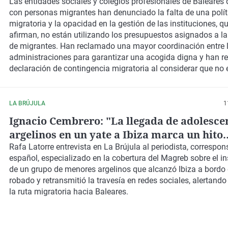
baleares: "No somos números ni moneda d
Las entidades sociales y colegios profesionales de Baleares 
con personas migrantes han denunciado la falta de una polít
política"
migratoria y la opacidad en la gestión de las instituciones, q
afirman, no están utilizando los presupuestos asignados a la
de migrantes. Han reclamado una mayor coordinación entre 
administraciones para garantizar una acogida digna y han r
declaración de contingencia migratoria al considerar que no 
motivos para ello.
LA BRÚJULA
1
Ignacio Cembrero: "La llegada de adolesce
argelinos en un yate a Ibiza marca un hito
migratorio"
Rafa Latorre entrevista en La Brújula al periodista, correspons
español, especializado en la cobertura del Magreb sobre el ins
de un grupo de menores argelinos que alcanzó Ibiza a bordo 
robado y retransmitió la travesía en redes sociales, alertando
la ruta migratoria hacia Baleares.