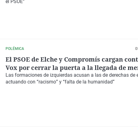
el
PSOE
”
POLÉMICA
0
El PSOE de Elche y Compromís cargan cont
Vox por cerrar la puerta a la llegada de m
acompañados
Las formaciones de
izquierdas
acusan a las de
derechas
de 
actuando con “
racismo
” y “
falta de la humanidad
”