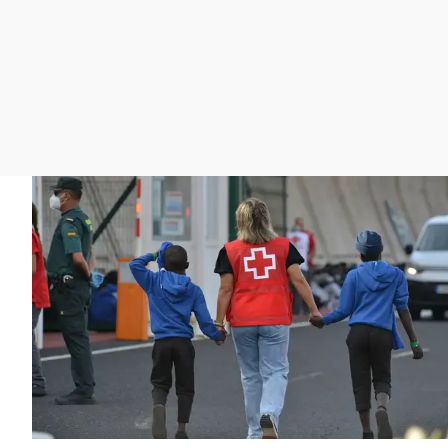
La rosa de los vientos
Caso
Extremadura
Gente viajera
Retornados
Galicia
Como el perro y el
Equipo de investigación
La Rioja
gato
Operación Viuda
Navarra
Negra
País Vasco