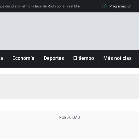
e decidieron el 'no fichaje' de Rodri por el Real Madrid y su 'sí' al Barça
Programación
La llamada de
ña
Economía
Deportes
El tiempo
Más noticias
Fútbol
Sociedad
Baloncesto
Mundo
Tenis
Salud
Motor
Cultura
Ciencia y Tecnología
adrid
Gastronomía
nciana
Medio ambiente