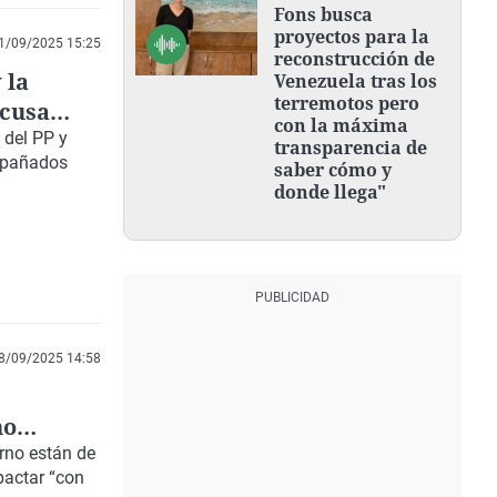
Fons busca
proyectos para la
1/09/2025 15:25
reconstrucción de
 la
Venezuela tras los
terremotos pero
xcusa
con la máxima
”
del
PP
y
transparencia de
mpañados
saber cómo y
donde llega"
8/09/2025 14:58
no
erno
están de
pactar “con