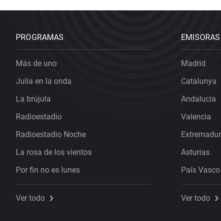
PROGRAMAS
EMISORAS
Más de uno
Madrid
Julia en la onda
Catalunya
La brújula
Andalucía
Radioestadio
Valencia
Radioestadio Noche
Extremadu
La rosa de los vientos
Asturias
Por fin no es lunes
País Vasco
Ver todo
Ver todo