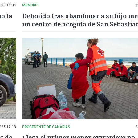
025 14:04
MENORES
2
o la
Detenido tras abandonar a su hijo me
un centro de acogida de San Sebastiá
meses
025 12:18
PROCEDENTE DE CANARIAS
2
t de
Llega el primer menor extranjero no