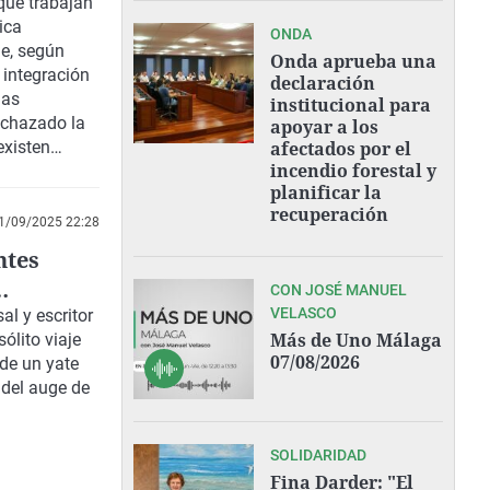
e cambio
que trabajan
ica
ONDA
ue, según
Onda aprueba una
 integración
declaración
las
institucional para
echazado la
apoyar a los
existen
afectados por el
incendio forestal y
planificar la
recuperación
1/09/2025 22:28
ntes
CON JOSÉ MANUEL
VELASCO
al y escritor
Más de Uno Málaga
ólito viaje
07/08/2026
de un yate
 del auge de
SOLIDARIDAD
Fina Darder: "El