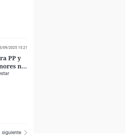
5/09/2025 15:21
ra PP y
enores no
estar
siguiente