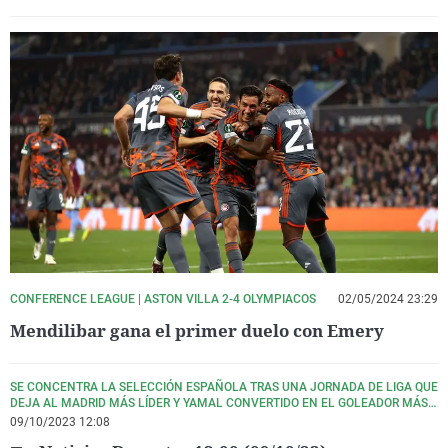
CONFERENCE LEAGUE | ASTON VILLA 2-4 OLYMPIACOS
02/05/2024 23:29
Mendilibar gana el primer duelo con Emery
SE CONCENTRA LA SELECCIÓN ESPAÑOLA TRAS UNA JORNADA DE LIGA QUE
DEJA AL MADRID MÁS LÍDER Y YAMAL CONVERTIDO EN EL GOLEADOR MÁS
JOVEN DE LA HISTORIA DE LA LIGA
09/10/2023 12:08