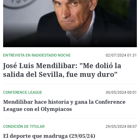
La rosa de los vientos
Caso
Extremadura
Virales
Gente viajera
Retornados
Galicia
Televisión
Como el perro y el gat
Equipo de investigaci
La Rioja
Elecciones
Operación Viuda Negr
Navarra
País Vasco
ENTREVISTA EN RADIOESTADIO NOCHE
02/07/2024 01:31
José Luis Mendilibar: "Me dolió la
salida del Sevilla, fue muy duro"
CONFERENCE LEAGUE
30/05/2024 00:01
Mendilibar hace historia y gana la Conference
League con el Olympiacos
CONDICIÓN DE TITULAR
29/05/2024 08:07
El deporte que madruga (29/05/24)