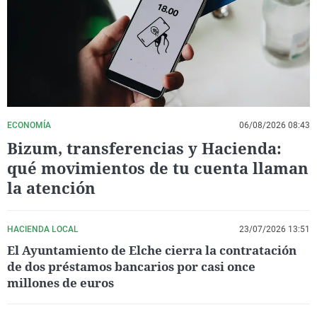
La rosa de los vientos
Caso
Extremadura
Virales
Gente viajera
Retornados
Galicia
Televisión
Como el perro y el gat
Equipo de investigaci
La Rioja
Elecciones
Operación Viuda Negr
Navarra
País Vasco
ECONOMÍA
06/08/2026 08:43
Bizum, transferencias y Hacienda:
qué movimientos de tu cuenta llaman
la atención
HACIENDA LOCAL
23/07/2026 13:51
El Ayuntamiento de Elche cierra la contratación
de dos préstamos bancarios por casi once
millones de euros