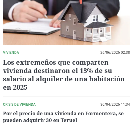
La rosa de los vientos
Caso
Extremadura
Virales
Gente viajera
Retornados
Galicia
Televisión
Como el perro y el gat
Equipo de investigaci
La Rioja
Elecciones
Operación Viuda Negr
Navarra
País Vasco
VIVIENDA
26/06/2026 02:38
Los extremeños que comparten
vivienda destinaron el 13% de su
salario al alquiler de una habitación
en 2025
CRISIS DE VIVIENDA
30/04/2026 11:34
Por el precio de una vivienda en Formentera, se
pueden adquirir 30 en Teruel