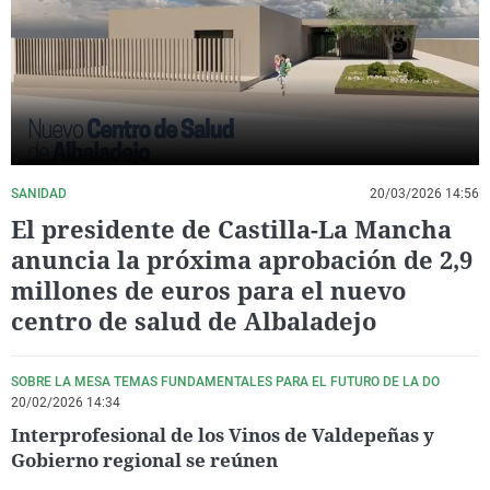
La rosa de los vientos
Caso
Extremadura
Virales
Gente viajera
Retornados
Galicia
Televisión
Como el perro y el gat
Equipo de investigaci
La Rioja
Elecciones
Operación Viuda Negr
Navarra
País Vasco
SANIDAD
20/03/2026 14:56
El presidente de Castilla-La Mancha
anuncia la próxima aprobación de 2,9
millones de euros para el nuevo
centro de salud de Albaladejo
SOBRE LA MESA TEMAS FUNDAMENTALES PARA EL FUTURO DE LA DO
20/02/2026 14:34
Interprofesional de los Vinos de Valdepeñas y
Gobierno regional se reúnen