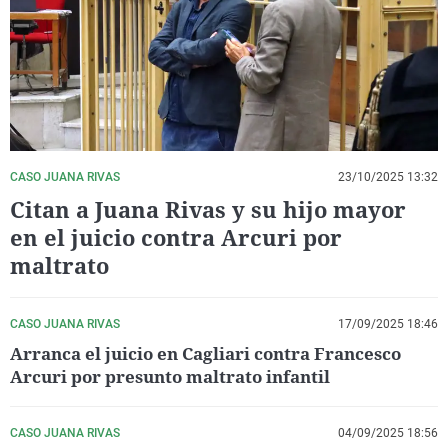
La rosa de los vientos
Caso
Extremadura
Virales
Gente viajera
Retornados
Galicia
Televisión
Como el perro y el gat
Equipo de investigaci
La Rioja
Elecciones
Operación Viuda Negr
Navarra
País Vasco
CASO JUANA RIVAS
23/10/2025 13:32
Citan a Juana Rivas y su hijo mayor
en el juicio contra Arcuri por
maltrato
CASO JUANA RIVAS
17/09/2025 18:46
Arranca el juicio en Cagliari contra Francesco
Arcuri por presunto maltrato infantil
CASO JUANA RIVAS
04/09/2025 18:56