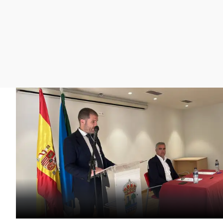
La rosa de los vientos
Caso
Extremadura
Gente viajera
Retornados
Galicia
Como el perro y el
Equipo de investigación
La Rioja
gato
Operación Viuda
Navarra
Negra
País Vasco