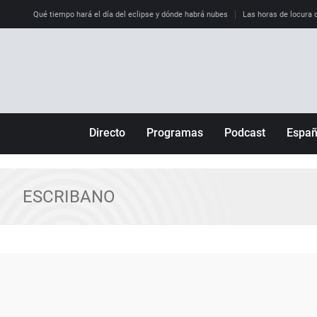
Qué tiempo hará el día del eclipse y dónde habrá nubes
Las horas de locura qu
Directo
Programas
Podcast
Espa
Más de uno
Los Perseguidos
Andalucía
Por fin
Malas decisiones
Aragón
ESCRIBANO
Julia en la onda
Expedientes del más allá
Baleares
La brújula
El viaje del Guernica
Cantabria
Radioestadio
Invisibles
Cataluña
Radioestadio noche
Prohibido morirse
Comunidad de M
El colegio invisible
Esto no ha pasado
Comunitat Vale