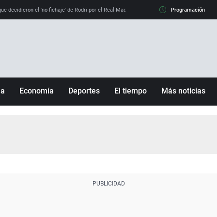
e decidieron el 'no fichaje' de Rodri por el Real Madrid y su 'sí' al Barça
Programación
La llamada de
ña
Economía
Deportes
El tiempo
Más noticias
Fútbol
Sociedad
Baloncesto
Mundo
Tenis
Salud
Motor
Cultura
Ciencia y Tecnología
adrid
Gastronomía
nciana
Medio ambiente