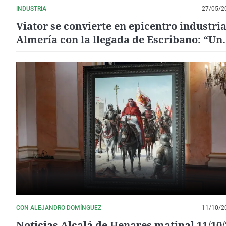
INDUSTRIA
27/05/2
Viator se convierte en epicentro industria
Almería con la llegada de Escribano: “Un
proyecto histórico que marcará un antes 
después”
CON ALEJANDRO DOMÍNGUEZ
11/10/2
Noticias Alcalá de Henares matinal 11/10