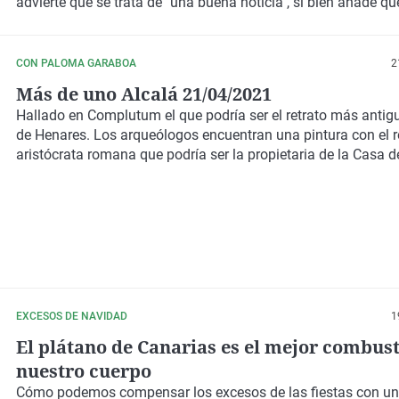
advierte que se trata de "una buena noticia", si bien añade q
ser realistas. Una apertura fallida puede comprometer la solv
viabilidad del hotel a medio plazo. Por ello, entendemos que
aperturas, pero a un ritmo suave".
CON PALOMA GARABOA
2
Más de uno Alcalá 21/04/2021
Hallado en Complutum el que podría ser el retrato más antig
de Henares. Los arqueólogos encuentran una pintura con el r
aristócrata romana que podría ser la propietaria de la Casa d
EXCESOS DE NAVIDAD
1
El plátano de Canarias es el mejor combust
nuestro cuerpo
Cómo podemos
compensar los excesos de las fiestas
con u