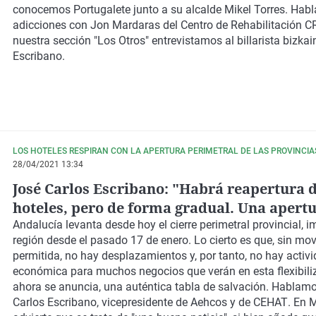
conocemos Portugalete junto a su alcalde Mikel Torres. Hab
adicciones con Jon Mardaras del Centro de Rehabilitación C
nuestra sección "Los Otros" entrevistamos al billarista bizka
Escribano.
LOS HOTELES RESPIRAN CON LA APERTURA PERIMETRAL DE LAS PROVINCI
28/04/2021 13:34
José Carlos Escribano: "Habrá reapertura 
hoteles, pero de forma gradual. Una apert
fallida puede comprometer la solvencia y l
Andalucía levanta desde hoy el cierre perimetral provincial, i
región desde el pasado 17 de enero. Lo cierto es que, sin mov
viabilidad del establecimiento a medio pla
permitida, no hay desplazamientos y, por tanto, no hay activ
económica para muchos negocios que verán en esta flexibili
ahora se anuncia, una auténtica tabla de salvación. Hablam
Carlos Escribano
, vicepresidente de
Aehcos
y de
CEHAT
. En
M