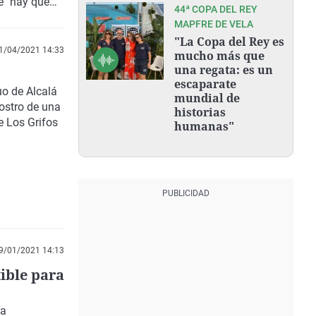
ue "hay que
44ª COPA DEL REY
encia y la
MAPFRE DE VELA
 habrá
"La Copa del Rey es
1/04/2021 14:33
mucho más que
una regata: es un
escaparate
uo de Alcalá
mundial de
ostro de una
historias
e Los Grifos
humanas"
9/01/2021 14:13
ible para
na