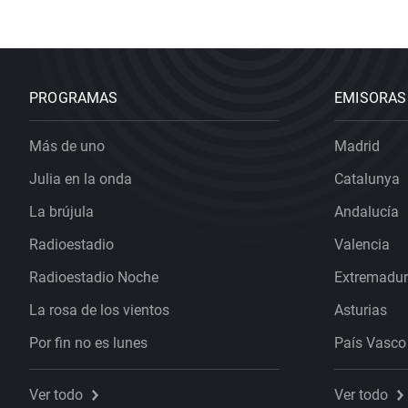
PROGRAMAS
EMISORAS
Más de uno
Madrid
Julia en la onda
Catalunya
La brújula
Andalucía
Radioestadio
Valencia
Radioestadio Noche
Extremadu
La rosa de los vientos
Asturias
Por fin no es lunes
País Vasco
Ver todo
Ver todo