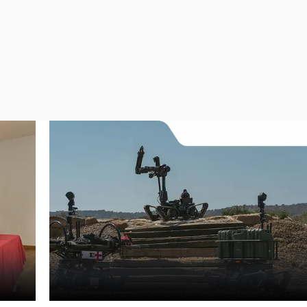
Virales
Televisión
Elecciones