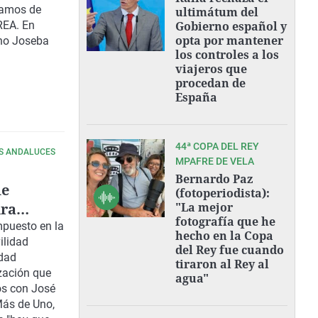
lamos de
ultimátum del
REA. En
Gobierno español y
opta por mantener
ino Joseba
los controles a los
viajeros que
procedan de
España
44ª COPA DEL REY
AS ANDALUCES
MPAFRE DE VELA
Bernardo Paz
de
(fotoperiodista):
ura
"La mejor
fotografía que he
a
mpuesto en la
hecho en la Copa
ilidad
zo"
del Rey fue cuando
idad
tiraron al Rey al
zación que
agua"
os con
José
ás de Uno
,