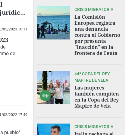
l
CRISIS MIGRATORIA
jurídica
La Comisión
Europea registra
una denuncia
6/05/2023 10:11
contra el Gobierno
023
por presunta
"inacción" en la
 de
frontera de Ceuta
rimo de
44ª COPA DEL REY
MAPFRE DE VELA
Las mujeres
también compiten
en la Copa del Rey
Mapfre de Vela
1/02/2022 17:49
CRISIS MIGRATORIA
 a pueblo"
Italia rechaza el