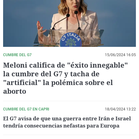
La rosa de los vientos
Caso
Extremadura
Virales
Gente viajera
Retornados
Galicia
Televisión
Como el perro y el gat
Equipo de investigaci
La Rioja
Elecciones
Operación Viuda Negr
Navarra
País Vasco
CUMBRE DEL G7
15/06/2024 16:05
Meloni califica de "éxito innegable"
la cumbre del G7 y tacha de
"artificial" la polémica sobre el
aborto
CUMBRE DEL G7 EN CAPRI
18/04/2024 13:22
El G7 avisa de que una guerra entre Irán e Israel
tendría consecuencias nefastas para Europa