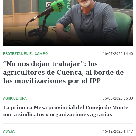
La rosa de los vientos
Caso
Extremadura
Virales
Gente viajera
Retornados
Galicia
Televisión
Como el perro y el gat
Equipo de investigaci
La Rioja
Elecciones
Operación Viuda Negr
Navarra
País Vasco
PROTESTAS EN EL CAMPO
16/07/2026 14:40
“No nos dejan trabajar”: los
agricultores de Cuenca, al borde de
las movilizaciones por el IPP
AGRICULTURA
06/05/2026 06:00
La primera Mesa provincial del Conejo de Monte
une a sindicatos y organizaciones agrarias
ASAJA
16/12/2025 14:17