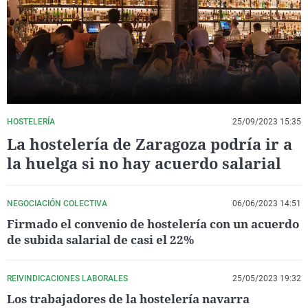
La rosa de los vientos
Caso
Extremadura
Virales
Gente viajera
Retornados
Galicia
Televisión
Como el perro y el gat
Equipo de investigaci
La Rioja
Elecciones
Operación Viuda Negr
Navarra
País Vasco
HOSTELERÍA
25/09/2023 15:35
La hostelería de Zaragoza podría ir a
la huelga si no hay acuerdo salarial
NEGOCIACIÓN COLECTIVA
06/06/2023 14:51
Firmado el convenio de hostelería con un acuerdo
de subida salarial de casi el 22%
REIVINDICACIONES LABORALES
25/05/2023 19:32
Los trabajadores de la hostelería navarra