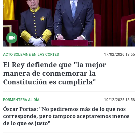
La rosa de los vientos
Caso
Extremadura
Virales
Gente viajera
Retornados
Galicia
Televisión
Como el perro y el gat
Equipo de investigaci
La Rioja
Elecciones
Operación Viuda Negr
Navarra
País Vasco
ACTO SOLEMNE EN LAS CORTES
17/02/2026 13:55
El Rey defiende que "la mejor
manera de conmemorar la
Constitución es cumplirla"
FORMENTERA AL DÍA
10/12/2025 13:58
Óscar Portas: "No pediremos más de lo que nos
corresponde, pero tampoco aceptaremos menos
de lo que es justo"