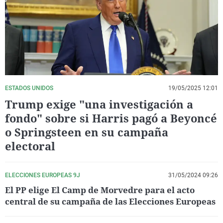
La rosa de los vientos
Caso
Extremadura
Virales
Gente viajera
Retornados
Galicia
Televisión
Como el perro y el gat
Equipo de investigaci
La Rioja
Elecciones
Operación Viuda Negr
Navarra
País Vasco
ESTADOS UNIDOS
19/05/2025 12:01
Trump exige "una investigación a
fondo" sobre si Harris pagó a Beyoncé
o Springsteen en su campaña
electoral
ELECCIONES EUROPEAS 9J
31/05/2024 09:26
El PP elige El Camp de Morvedre para el acto
central de su campaña de las Elecciones Europeas