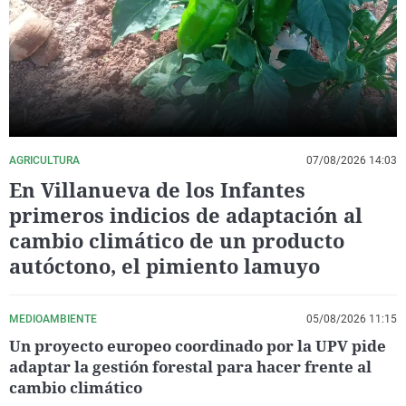
La rosa de los vientos
Caso
Extremadura
Virales
Gente viajera
Retornados
Galicia
Televisión
Como el perro y el gat
Equipo de investigaci
La Rioja
Elecciones
Operación Viuda Negr
Navarra
País Vasco
AGRICULTURA
07/08/2026 14:03
En Villanueva de los Infantes
primeros indicios de adaptación al
cambio climático de un producto
autóctono, el pimiento lamuyo
MEDIOAMBIENTE
05/08/2026 11:15
Un proyecto europeo coordinado por la UPV pide
adaptar la gestión forestal para hacer frente al
cambio climático