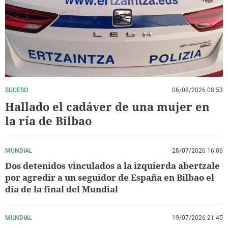
La rosa de los vientos
Caso
Extremadura
Virales
Gente viajera
Retornados
Galicia
Televisión
Como el perro y el gat
Equipo de investigaci
La Rioja
Elecciones
Operación Viuda Negr
Navarra
País Vasco
SUCESO
06/08/2026 08:53
Hallado el cadáver de una mujer en
la ría de Bilbao
MUNDIAL
28/07/2026 16:06
Dos detenidos vinculados a la izquierda abertzale
por agredir a un seguidor de España en Bilbao el
día de la final del Mundial
MUNDIAL
19/07/2026 21:45