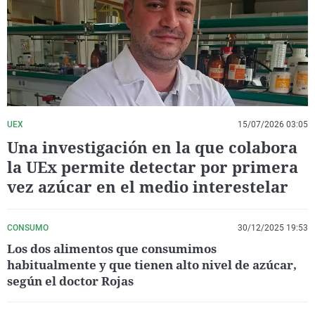
La rosa de los vientos
Caso
Extremadura
Virales
Gente viajera
Retornados
Galicia
Televisión
Como el perro y el gat
Equipo de investigaci
La Rioja
Elecciones
Operación Viuda Negr
Navarra
País Vasco
UEX
15/07/2026 03:05
Una investigación en la que colabora
la UEx permite detectar por primera
vez azúcar en el medio interestelar
CONSUMO
30/12/2025 19:53
Los dos alimentos que consumimos
habitualmente y que tienen alto nivel de azúcar,
según el doctor Rojas