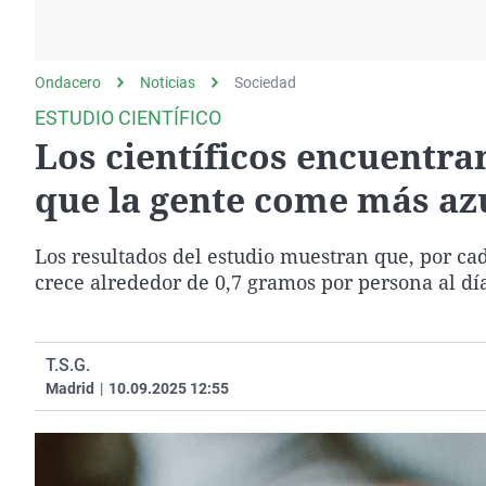
La rosa de los vientos
Caso
Extremadura
Gente viajera
Retornados
Galicia
Ondacero
Noticias
Como el perro y el
Sociedad
Equipo de investigación
La Rioja
gato
ESTUDIO CIENTÍFICO
Operación Viuda
Navarra
Los científicos encuentra
Negra
País Vasco
que la gente come más az
Los resultados del estudio muestran que, por c
crece alrededor de 0,7 gramos por persona al dí
T.S.G.
Madrid
|
10.09.2025 12:55