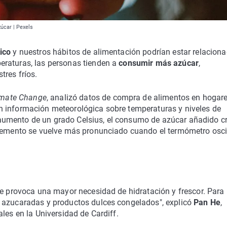
úcar | Pexels
ico
y nuestros hábitos de alimentación podrían estar relaciona
eraturas, las personas tienden a
consumir más azúcar
,
tres fríos.
imate Change
, analizó datos de compra de alimentos en hogar
n información meteorológica sobre temperaturas y niveles de
umento de un grado Celsius, el consumo de azúcar añadido c
cremento se vuelve más pronunciado cuando el termómetro osci
ue provoca una mayor necesidad de hidratación y frescor. Para
s azucaradas y productos dulces congelados", explicó
Pan He
,
les en la Universidad de Cardiff.