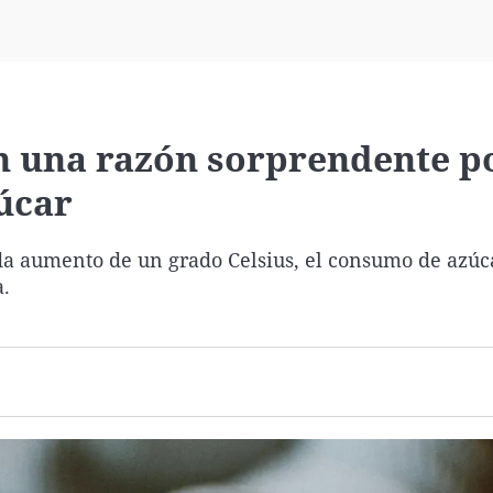
Virales
Televisión
Elecciones
n una razón sorprendente po
úcar
ada aumento de un grado Celsius, el consumo de azú
a.