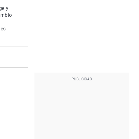
ge y
cambio
des