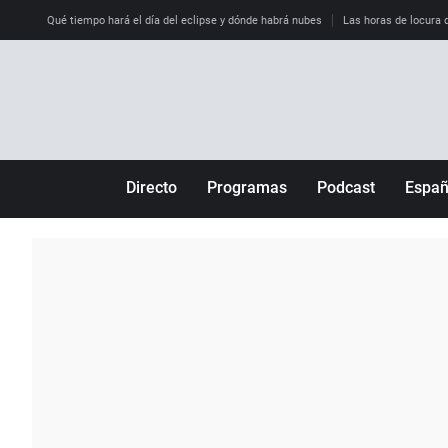
Qué tiempo hará el día del eclipse y dónde habrá nubes
Las horas de locura qu
Directo
Programas
Podcast
Espa
Más de uno
Los Perseguidos
Andalucía
Por fin
Malas decisiones
Aragón
Julia en la onda
Expedientes del más allá
Baleares
La brújula
El viaje del Guernica
Cantabria
Radioestadio
Invisibles
Cataluña
Radioestadio noche
Prohibido morirse
Comunidad de M
El colegio invisible
Esto no ha pasado
Comunitat Vale