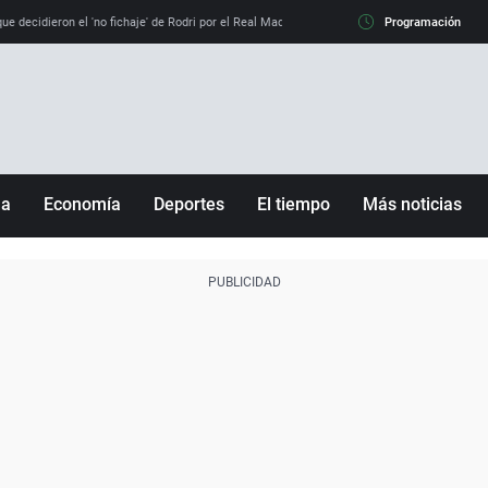
e decidieron el 'no fichaje' de Rodri por el Real Madrid y su 'sí' al Barça
Programación
La llamada de
ña
Economía
Deportes
El tiempo
Más noticias
Fútbol
Sociedad
Baloncesto
Mundo
Tenis
Salud
Motor
Cultura
Ciencia y Tecnología
adrid
Gastronomía
nciana
Medio ambiente