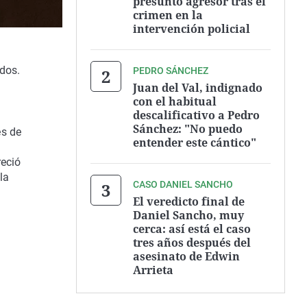
presunto agresor tras el
crimen en la
intervención policial
dos.
PEDRO SÁNCHEZ
Juan del Val, indignado
con el habitual
descalificativo a Pedro
Sánchez: "No puedo
es de
entender este cántico"
reció
la
CASO DANIEL SANCHO
El veredicto final de
Daniel Sancho, muy
cerca: así está el caso
tres años después del
asesinato de Edwin
Arrieta