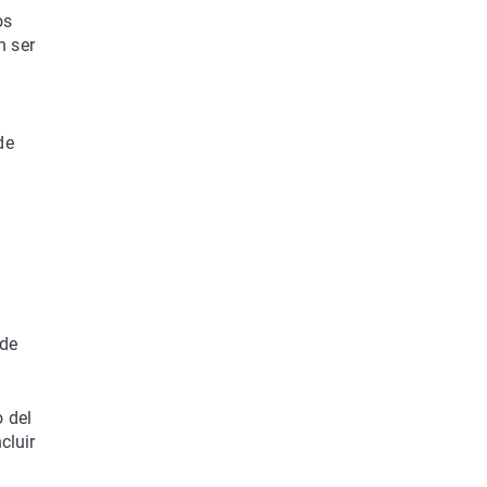
os
n ser
de
ede
 del
cluir