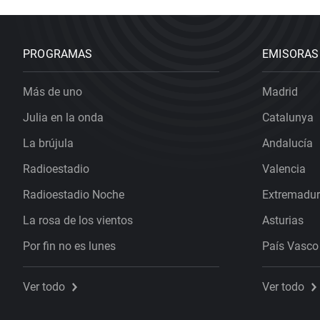
PROGRAMAS
EMISORAS
Más de uno
Madrid
Julia en la onda
Catalunya
La brújula
Andalucía
Radioestadio
Valencia
Radioestadio Noche
Extremadu
La rosa de los vientos
Asturias
Por fin no es lunes
País Vasco
Ver todo
Ver todo