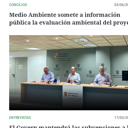
CONCEJOS
03/06/2
Medio Ambiente somete a información
pública la evaluación ambiental del proy
del abastecimiento de Guadamía, en
Ribadesella
ENTREVISTAS
17/03/2
El Govern mantendrá las subvenciones a 