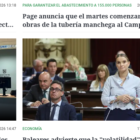
026 13:18
PARA GARANTIZAR EL ABASTECIMIENTO A 155.000 PERSONAS
2
Page anuncia que el martes comenzar
ecto
obras de la tubería manchega al Cam
Calatrava, Daimiel y Ciudad Real
026 14:47
ECONOMÍA
1
los
Baleares advierte que la "volatilidad"