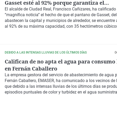
Gasset esté al 92% porque garantiza el
abastecimiento a Ciudad Real para varios 
El alcalde de Ciudad Real, Francisco Cañizares, ha calificado
“magnífica noticia” el hecho de que el pantano de Gasset, del
abastecen la capital y municipios de alrededor, se encuentre
al 92% de su máxima capacidad, con 35 hectómetros cúbicos
DEBIDO A LAS INTENSAS LLUVIAS DE LOS ÚLTIMOS DÍAS
0
Califican de no apta el agua para consum
en Fernán Caballero
La empresa gestora del servicio de abastecimiento de agua 
Fernán Caballero, EMASER, ha comunicado a los vecinos de l
que debido a las intensas lluvias de los últimos días se prod
episodios puntuales de color y turbidez en el agua suministr