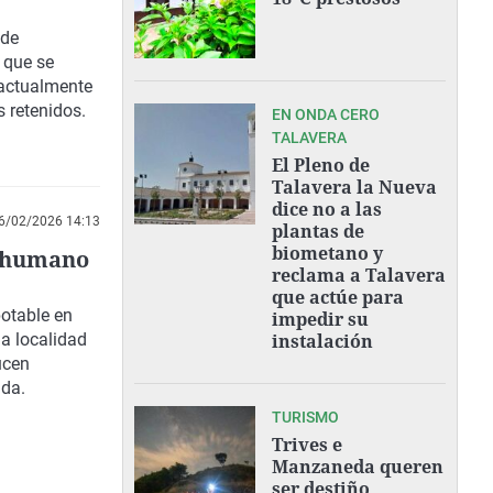
años
 de
 que se
 actualmente
 retenidos.
EN ONDA CERO
TALAVERA
El Pleno de
Talavera la Nueva
dice no a las
6/02/2026 14:13
plantas de
biometano y
o humano
reclama a Talavera
que actúe para
potable en
impedir su
a localidad
instalación
ucen
ada.
TURISMO
Trives e
Manzaneda queren
ser destiño