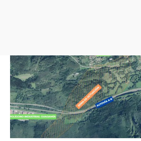
La rosa de los vientos
Caso
Extremadura
Gente viajera
Retornados
Galicia
Como el perro y el
Equipo de investigación
La Rioja
gato
Operación Viuda
Navarra
Negra
País Vasco