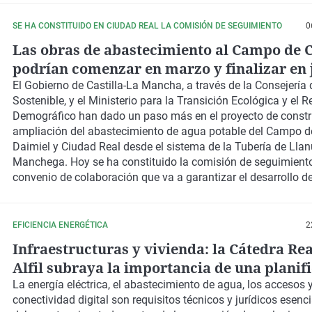
SE HA CONSTITUIDO EN CIUDAD REAL LA COMISIÓN DE SEGUIMIENTO
0
Las obras de abastecimiento al Campo de 
podrían comenzar en marzo y finalizar en 
2028
El Gobierno de Castilla-La Mancha, a través de la Consejería 
Sostenible, y el Ministerio para la Transición Ecológica y el R
Demográfico han dado un paso más en el proyecto de constr
ampliación del abastecimiento de agua potable del Campo de
Daimiel y Ciudad Real desde el sistema de la Tubería de Llan
Manchega. Hoy se ha constituido la comisión de seguimiento
convenio de colaboración que va a garantizar el desarrollo d
de mejora de dicho abastecimiento a más de 155.000 person
provincia de Ciudad Real.
EFICIENCIA ENERGÉTICA
2
Infraestructuras y vivienda: la Cátedra Rea
Alfil subraya la importancia de una planif
eficaz para garantizar la habitabilidad
La energía eléctrica, el abastecimiento de agua, los accesos y
conectividad digital son requisitos técnicos y jurídicos esenc