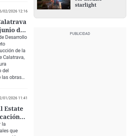
starlight
6/02/2026 12:16
Calatrava
junio de
de Desarrollo
eto
ucción de la
 Calatrava,
ura
 del
e las obras
as de la
2/01/2026 11:41
l Estate
icación
 la
iales que