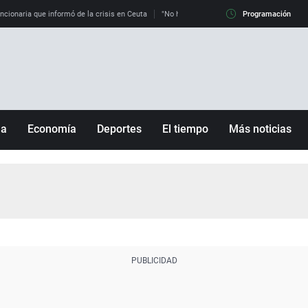
uncionaria que informó de la crisis en Ceuta
"No hay mafias, que no nos engañen": exper
Programación
ña
Economía
Deportes
El tiempo
Más noticias
Fútbol
Sociedad
Baloncesto
Mundo
Tenis
Salud
Motor
Cultura
Ciencia y Tecnología
adrid
Gastronomía
nciana
Medio ambiente