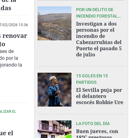
idas
POR UN DELITO DE
INCENDIO FORESTAL
POR IMPRUDENCIA
Investigan a dos
7/02/2026 15:36
GRAVE
personas por el
s renovar
incendio de
Cabezarrubias del
to
Puerto el pasado 5
ases de
de julio
do por la
ejorando la
15 GOLES EN 15
PARTIDOS
El Sevilla puja por
el delantero
escocés Robbie Ure
ALIZAR EL
LA FOTO DEL DÍA
Buen jueves, con
ue el
18ºC prestosos